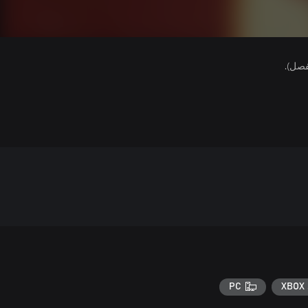
فصل).
PC
XBOX 