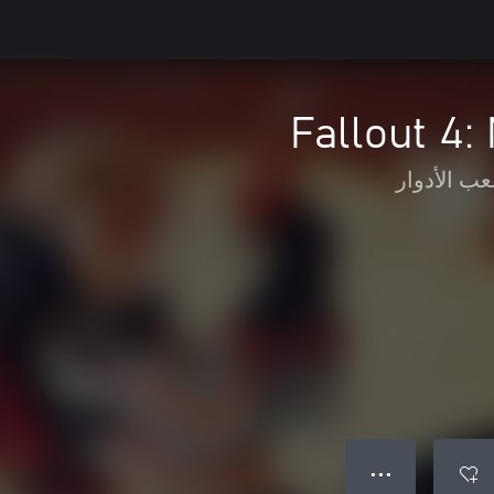
Fallout 4
عب الأدوار
● ● ●