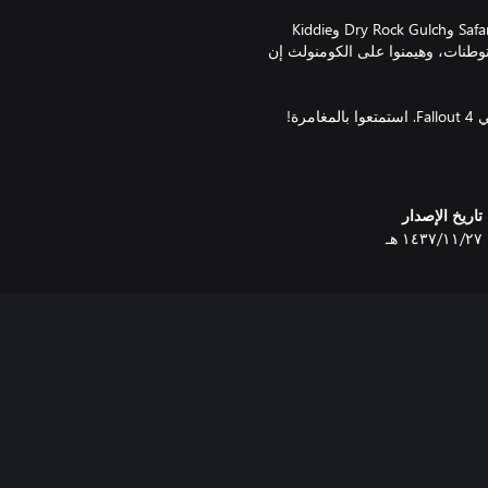
استكشفوا منطقة جديدة بها مناطق متنزهات شائقة، مثل Safari Adventure وDry Rock Gulch وKiddie
 لغزو المستوطنات، وهيمنوا على الكومنولث إن
تاريخ الإصدار
٢٧‏/١١‏/١٤٣٧ هـ