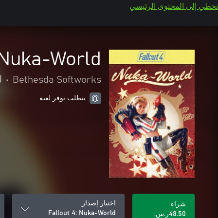
تخطي إلى المحتوى الرئيسي
: Nuka-World
Bethesda Softworks
•
ل
يتطلب توفر لعبة
اختيار إصدار
شراء
Fallout 4: Nuka-World
‪ر.س.‏‎48.50‬