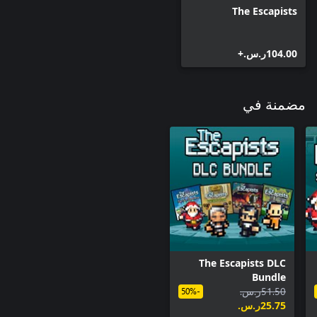
The Escapists
‪ر.س.‏‎104.00‬+
مضمنة في
The Escapists DLC
Bundle
‪ر.س.‏‎51.50‬
-50%
‪ر.س.‏‎25.75‬