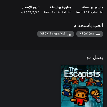
منشور بواسطة
مطورة بواسطة
تاريخ الإصدار
Team17 Digital Ltd
Team17 Digital Ltd
١٣‏/٩‏/١٤٣٦ هـ
العب باستخدام
XBOX Series X|S
XBOX One
يعمل مع