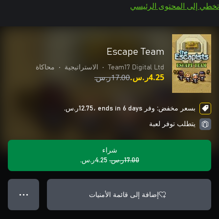
تخطي إلى المحتوى الرئيسي
Escape Team
Team17 Digital Ltd
•
الاستراتيجية
•
محاكاة
‪ر.س.‏‎4.25‬
بسعر مخفض: وفر ‪ر.س.‏‎12.75‬، ends in 6 days
يتطلب توفر لعبة
شراء
‪ر.س.‏‎17.00‬
‪ر.س.‏‎4.25‬
إضافة إلى قائمة الأمنيات
● ● ●