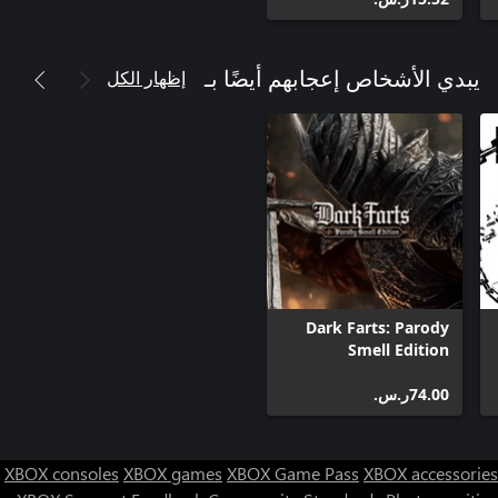
إظهار الكل
يبدي الأشخاص إعجابهم أيضًا بـ
Dark Farts: Parody
Smell Edition
‪ر.س.‏‎74.00‬
XBOX consoles
XBOX games
XBOX Game Pass
XBOX accessories