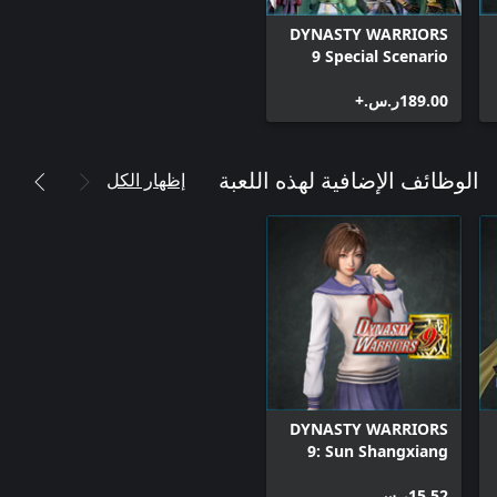
DYNASTY WARRIORS
9 Special Scenario
Edition
‪ر.س.‏‎189.00‬+
إظهار الكل
الوظائف الإضافية لهذه اللعبة
DYNASTY WARRIORS
9: Sun Shangxiang
"High School Girl
‪ر.س.‏‎15.52‬
Costume"