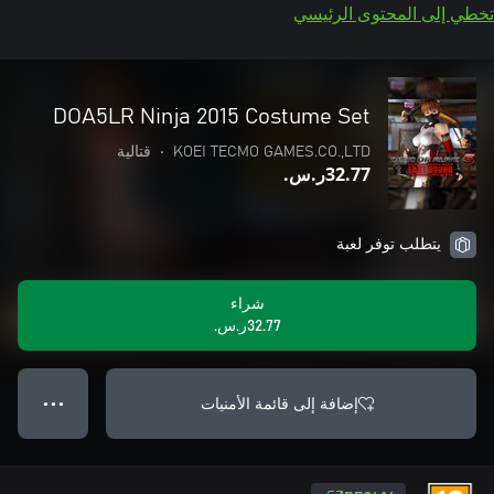
تخطي إلى المحتوى الرئيسي
DOA5LR Ninja 2015 Costume Set
KOEI TECMO GAMES.CO.,LTD
•
قتالية
‪ر.س.‏‎32.77‬
يتطلب توفر لعبة
شراء
‪ر.س.‏‎32.77‬
إضافة إلى قائمة الأمنيات
● ● ●