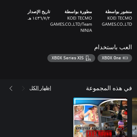
منشور بواسطة
مطورة بواسطة
تاريخ الإصدار
KOEI TECMO
KOEI TECMO
٢‏/٧‏/١٤٣٦ هـ
GAMES.CO.,LTD/Team
GAMES.CO.,LTD
NINJA
العب باستخدام
XBOX Series X|S
XBOX One
إظهار الكل
في هذه المجموعة