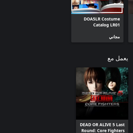
DOA5LR Costume
Catalog LR01
مجاني
يعمل مع
DEAD OR ALIVE 5 Last
Round: Core Fighters