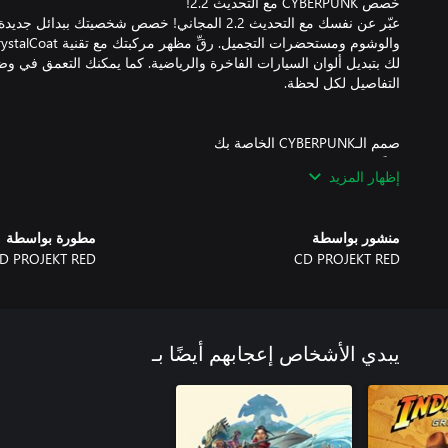
عبّر عن نفسك مع التحديث 2.2 المجاني! خصص شخصيتك ببد
لك بتبديل ألوان السيارات الفاخرة والرياضية. كما يمكنك التعمق في وض
تقمَّص شخصية مرتزقة حضري خارج عن القانون ومُجهز بالتعزيزات الإ
إظهار المزيد
منشور بواسطة
مطورة بواسطة
تعج نايت سيتي بالأنشطة التي يمكنك القيام بها، والأماكن التي يمكن ر
D PROJEKT RED
CD PROJEKT RED
يبدي الأشخاص إعجابهم أيضًا بـ
انغمس في نايت سيتي بشكل لم يسبق له مثيل بفضل أوقات التحميل ال
اللعبة المُحسنة، وتتبع الشعاع ودعم 4K الديناميكي وغ