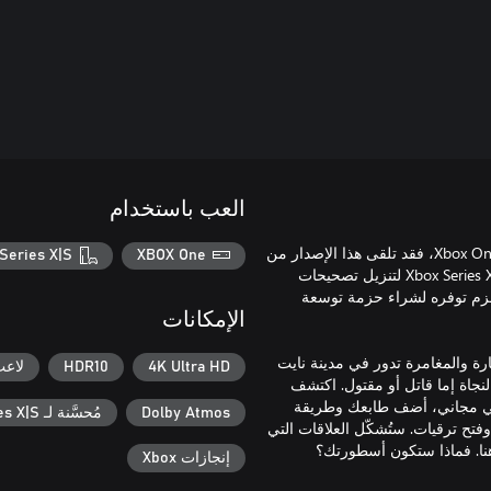
العب باستخدام
مهم: على الرغم من أن لعبة Cyberpunk 2077 الأساسية متاحة على Xbox One، فقد تلقى هذا الإصدار من
Series X|S
XBOX One
اللعبة آخر تصحيح له في 8 نوفمبر 2022 ولم يعد مدعومًا. يلزم توفر Xbox Series X|S لتنزيل تصحيحات
— كما يلزم توفره لشراء حزمة توسعة
الإمكانات
لى الإثارة والمغامرة تدور في مدينة نايت
4K Ultra HD
HDR10
لاعب
جاة إما قاتل أو مقتول. اكتشف
ضافي مجاني، أضف طابعك وطريقة
Dolby Atmos
مُحسَّنة لـ Xbox Series X|S
فتح ترقيات. ستُشكّل العلاقات التي
إنجازات Xbox