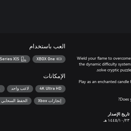
العب باستخدام
Wield your flame to overcome 
Series X|S
XBOX One
the dynamic difficulty syste
الإمكانات
Play as an enchanted candle h
4K Ultra HD
لاعب واحد
م
Does y
إنجازات Xbox
الحفظ السحابي لـ ox
تاريخ الإصدار
٢٣‏/١٠‏/١٤٤٥ هـ