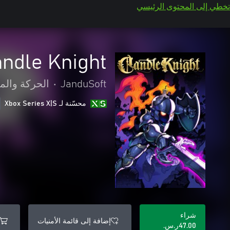
تخطي إلى المحتوى الرئيسي
ndle Knight
JanduSoft
•
الحركة والم
محسّنة لـ Xbox Series X|S
شراء
إضافة إلى قائمة الأمنيات
‪ر.س.‏‎47.00‬