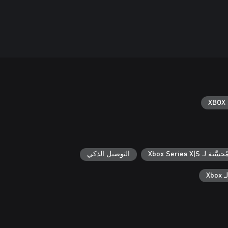
XBOX 
ُحسَّنة لـ Xbox Series X|S
التوصيل الذكي
Xb