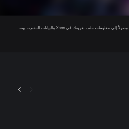
يتلقى ناشرو الألعاب التي تقوم بتشغيلها وصولاً إلى معلومات ملف تعريفك في Xbox والبيانات المقترنة بينما