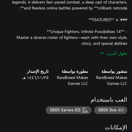
legends, it delivers fast-paced combat, a deep cast of characters,
Master a diverse roster of fighters—each with their own style,
إظهار المزيد
Unleash aggressive combos and pressure your opponents using
the unique **Rush System**, blending old-school fundamentals
منشور بواسطة
مطورة بواسطة
تاريخ الإصدار
RareBreed Makes
RareBreed Makes
٢٥‏/١١‏/١٤٤٦ هـ
Games LLC
Games LLC
Join Jake and his allies in a cinematic journey through a
crumbling world. Challenge the regime, uncover secrets, and
العب باستخدام
XBOX Series X|S
XBOX One
Battle your way through escalating challenges with unpredictable
الإمكانات