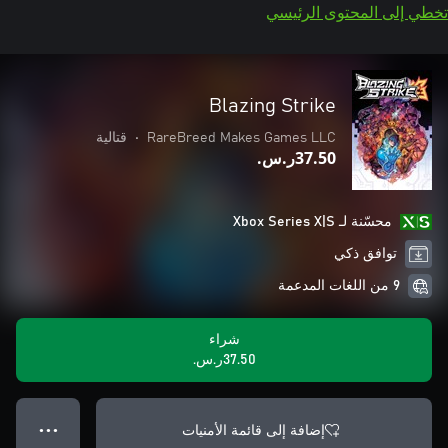
تخطي إلى المحتوى الرئيسي
Blazing Strike
RareBreed Makes Games LLC
•
قتالية
‪ر.س.‏‎37.50‬
محسّنة لـ Xbox Series X|S
توافق ذكي
9 من اللغات المدعمة
شراء
‪ر.س.‏‎37.50‬
إضافة إلى قائمة الأمنيات
● ● ●