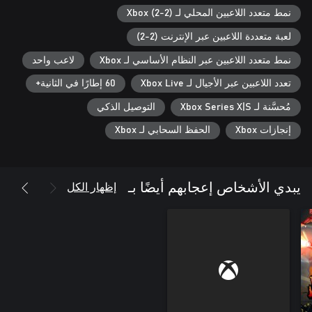
نمط متعدد اللاعبين المحلي لـ Xbox (2-2)
Grab a friend (or rival) and settle the score offline in intense 1v1
لعبة متعددة اللاعبين عبر الإنترنت (2-2)
نمط متعدد اللاعبين عبر النظام الأساسي لـ Xbox
لاعب واحد
Thanks to rollback netcode, every punch lands with precision—
تعدد اللاعبين عبر الأجيال لـ Xbox Live
60 إطارًا في الثانية+
مُحسَّنة لـ Xbox Series X|S
التوصيل الذكي
إنجازات Xbox
الحفظ السحابي لـ Xbox
Analyze frame data, visualize hitboxes, record and replay dummy
behavior, and push your gameplay to its peak.
إظهار الكل
يبدي الأشخاص إعجابهم أيضًا بـ