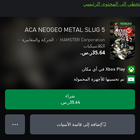
تخطي إلى المحتوى الرئيسي
ACA NEOGEO METAL SLUG 5
HAMSTER Corporation
•
الحركة والمغامرة
•
الكلاسيكيات
‪ر.س.‏‎35.64‬
Xbox Play في أي مكان
تم تحسينها للأجهزة المحمولة
شراء
‪ر.س.‏‎35.64‬
إضافة إلى قائمة الأمنيات
● ● ●