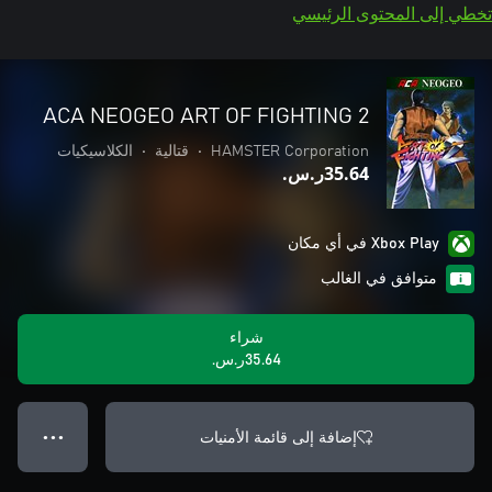
تخطي إلى المحتوى الرئيسي
ACA NEOGEO ART OF FIGHTING 2
HAMSTER Corporation
•
قتالية
•
الكلاسيكيات
‪ر.س.‏‎35.64‬
Xbox Play في أي مكان
متوافق في الغالب
شراء
‪ر.س.‏‎35.64‬
إضافة إلى قائمة الأمنيات
● ● ●