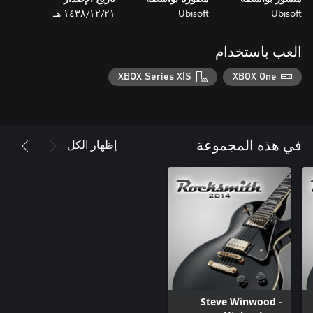
Ubisoft
Ubisoft
٢١‏/١٢‏/١٤٣٨ هـ
العب باستخدام
XBOX Series X|S
XBOX One
إظهار الكل
في هذه المجموعة
Steve Winwood -