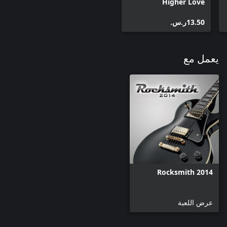
Higher Love
‪ر.س.‏‎13.50‬
يعمل مع
Rocksmith 2014
عرض اللعبة