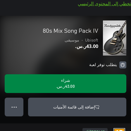
تخطي إلى المحتوى الرئيسي
80s Mix Song Pack IV
Ubisoft
•
موسيقى
‪ر.س.‏‎43.00‬
يتطلب توفر لعبة
شراء
‪ر.س.‏‎43.00‬
إضافة إلى قائمة الأمنيات
● ● ●