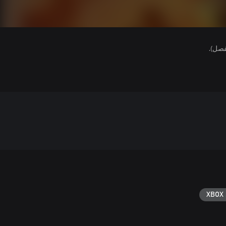
فصل).
XBOX 