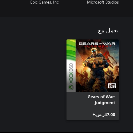
Epic Games, Inc
Microsoft Studios
يعمل مع
Gears of War:
Judgment
‪ر.س.‏‎47.00‬+