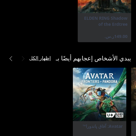
ELDEN RING Shadow
of the Erdtree
‪ر.س.‏‎149.00‬
إظهار الكل
يبدي الأشخاص إعجابهم أيضًا بـ
Avatar: آفاق پاندورا™