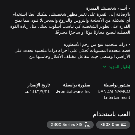
بالإضافة إلى القدرة على تغيير مظهر شخصيتك، يمكنك أيضًا استخدام
أي تشكيلة من الأسلحة والتروس والدروع والسحر بلا قيود. مما يمنح
القدرة على تطوير الشخصية كي تناسب أسلوب لعبك، مثل زيادة القوة
قصة متعددة المستويات تُحكى على أجزاء. دراما ملحمية تحدث على
الأراضي الوسطى حيث تتفاعل مختلف الأفكار وحامليها من
إظهار المزيد
بالإضافة إلى اللعب الجماعي حيث تستطيع التواصل مع اللاعبين
منشور بواسطة
مطورة بواسطة
تاريخ الإصدار
الآخرين والسفر معهم، فاللعبة تدعم أيضًا أسلوب اللعب عبر الإنترنت
BANDAI NAMCO
FromSoftware, Inc.
٢٤‏/٧‏/١٤٤٣ هـ
غير المتزامن الذي يسمح لك بالشعور بوجود الآخرين.
Entertainment
العب باستخدام
XBOX Series X|S
XBOX One