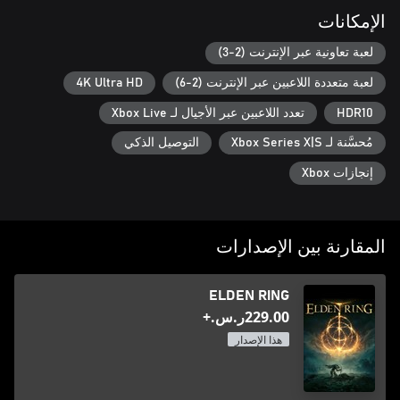
الإمكانات
لعبة تعاونية عبر الإنترنت (2-3)
لعبة متعددة اللاعبين عبر الإنترنت (2-6)
4K Ultra HD
HDR10
تعدد اللاعبين عبر الأجيال لـ Xbox Live
مُحسَّنة لـ Xbox Series X|S
التوصيل الذكي
إنجازات Xbox
المقارنة بين الإصدارات
ELDEN RING
‪ر.س.‏‎229.00‬+
هذا الإصدار