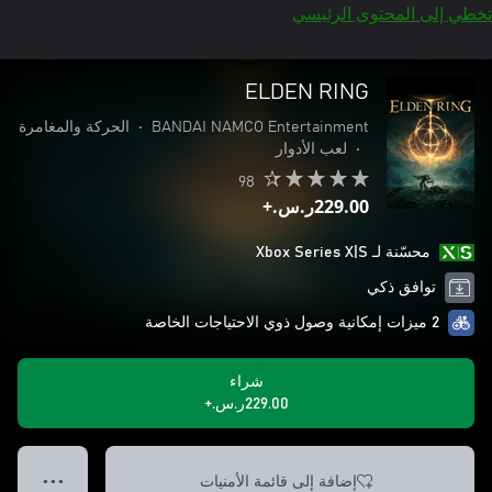
تخطي إلى المحتوى الرئيسي
ELDEN RING
BANDAI NAMCO Entertainment
•
الحركة والمغامرة
•
لعب الأدوار
98
‪ر.س.‏‎229.00‬+
محسّنة لـ Xbox Series X|S
توافق ذكي
2 ميزات إمكانية وصول ذوي الاحتياجات الخاصة
شراء
‪ر.س.‏‎229.00‬+
إضافة إلى قائمة الأمنيات
● ● ●