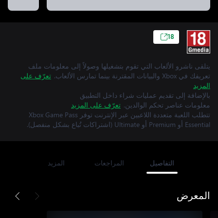
18
يتلقى ناشرو الألعاب التي تقوم بتشغيلها وصولاً إلى معلومات ملف
تعريفك في Xbox والبيانات المقترنة بينما تمارس الألعاب.
تعرّف على
المزيد
بالإضافة إلى تقديم عمليات شراء داخل التطبيق
معلومات عناصر تحكم الوالدين.
تعرّف على المزيد
تتطلب اللعبة متعددة اللاعبين عبر الإنترنت توفر Xbox Game Pass
Essential أو Premium أو Ultimate (اشتراكات تُباع بشكل منفصل).
التفاصيل
المراجعات
المزيد
المعرض