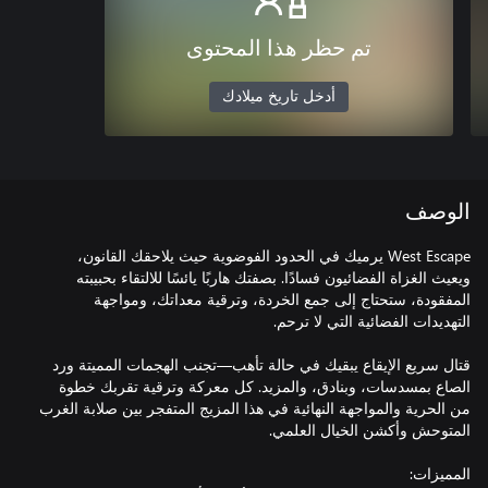
تم حظر هذا المحتوى
أدخل تاريخ ميلادك
الوصف
West Escape يرميك في الحدود الفوضوية حيث يلاحقك القانون،
ويعيث الغزاة الفضائيون فسادًا. بصفتك هاربًا يائسًا للالتقاء بحبيبته
المفقودة، ستحتاج إلى جمع الخردة، وترقية معداتك، ومواجهة
قتال سريع الإيقاع يبقيك في حالة تأهب—تجنب الهجمات المميتة ورد
الصاع بمسدسات، وبنادق، والمزيد. كل معركة وترقية تقربك خطوة
من الحرية والمواجهة النهائية في هذا المزيج المتفجر بين صلابة الغرب