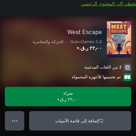
تخطي إلى المحتوى الرئيسي
West Escape
QubicGames S.A.
•
الحركة والمغامرة
٢٢٫٠٠ ر.ق.‏+
2 من اللغات المدعمة
تم تحسينها للأجهزة المحمولة
شراء
٢٢٫٠٠ ر.ق.‏+
إضافة إلى قائمة الأمنيات
● ● ●