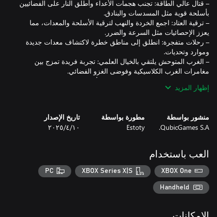
– قتال عالي الطاقة: تجنب هجمات الأعداء وأطلق النار على الفضائيين
– ترقية العتاد: اجمع الخردة والنهب لترقية الأسلحة والمعدات، مما
– رحلات متفجرة: انطلق إلى مناطق خطرة لاكتشاف معدات جديدة
– الغرب المتوحش يلتقي بالخيال العلمي: تجربة فريدة تمزج بين
– تقدم سريع الإيقاع: واصل التحرك مع الأكشن المتواصل والترقيات
إظهار المزيد
امتطِ حصانك، وأطلق النار—الحرية والحب بانتظارك في هذه الحدود
منشور بواسطة
مطورة بواسطة
تاريخ الإصدار
الموبوءة بالفضائيين!
QubicGames S.A.
Estoty
١٠‏/٤‏/٢٠٢٥
العب باستخدام
PC
XBOX Series X|S
XBOX One
Handheld
الإمكانات