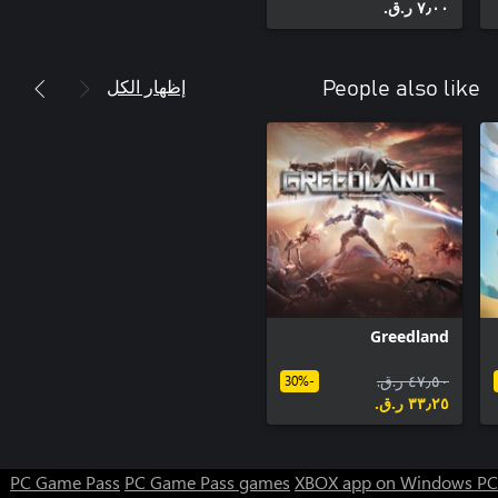
٧٫٠٠ ر.ق.‏
إظهار الكل
People also like
Greedland
٤٧٫٥٠ ر.ق.‏
-30%
٣٣٫٢٥ ر.ق.‏
PC Game Pass
PC Game Pass games
XBOX app on Windows PC