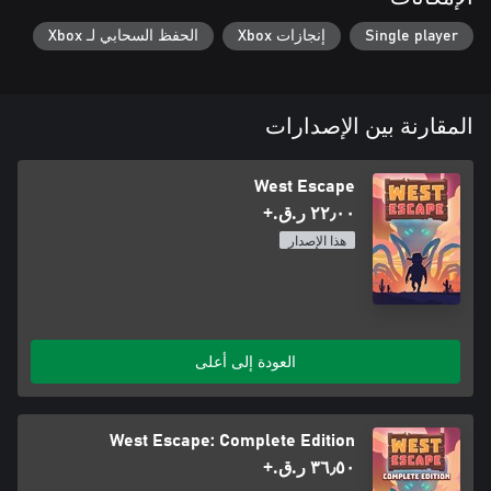
Single player
إنجازات Xbox
الحفظ السحابي لـ Xbox
المقارنة بين الإصدارات
West Escape
٢٢٫٠٠ ر.ق.‏+
هذا الإصدار
العودة إلى أعلى
West Escape: Complete Edition
٣٦٫٥٠ ر.ق.‏+