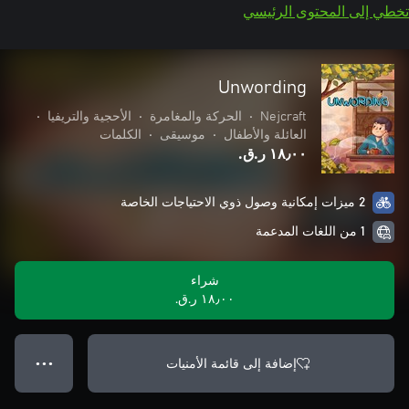
تخطي إلى المحتوى الرئيسي
Unwording
Nejcraft
•
الحركة والمغامرة
•
الأحجية والتريفيا
•
العائلة والأطفال
•
موسيقى
•
الكلمات
١٨٫٠٠ ر.ق.‏
2 ميزات إمكانية وصول ذوي الاحتياجات الخاصة
1 من اللغات المدعمة
شراء
١٨٫٠٠ ر.ق.‏
إضافة إلى قائمة الأمنيات
● ● ●