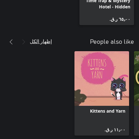
Time Trap & Mystery
Hotel - Hidden
Objects Games
٦٥٫٠٠ ر.ق.‏
Bundle
إظهار الكل
People also like
Kittens and Yarn
١١٫٠٠ ر.ق.‏