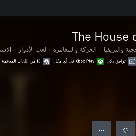
The House o
جية والتريفيا
•
الحركة والمغامرة
•
لعب الأدوار
•
الاست
توافق ذكي
Xbox Play في أي مكان
16 من اللغات المدعمة
● ● ●