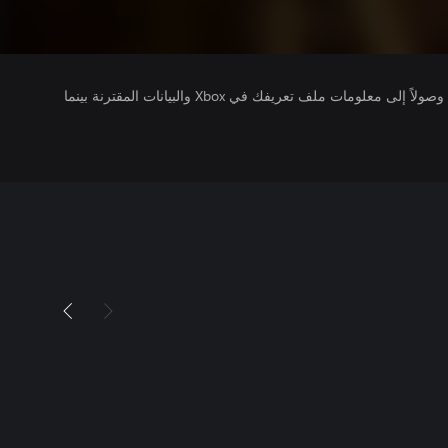
يتلقى ناشرو الألعاب التي تقوم بتشغيلها وصولاً إلى معلومات ملف تعريفك في Xbox والبيانات المقترنة بينما