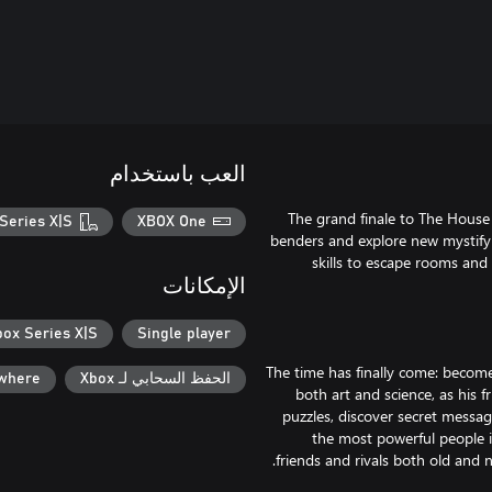
العب باستخدام
The grand finale to The House
Series X|S
XBOX One
benders and explore new mystifyi
skills to escape rooms and 
الإمكانات
box Series X|S
Single player
The time has finally come: becom
الحفظ السحابي لـ Xbox
ywhere
both art and science, as his 
puzzles, discover secret messag
the most powerful people i