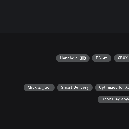
Handheld
PC
XBOX 
Optimized for X
Smart Delivery
إنجازات Xbox
Xbox Play An