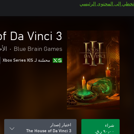
تخطي إلى المحتوى الرئيسي
f Da Vinci 3
Blue Brain Games
•
الأح
محسّنة لـ Xbox Series X|S
اختيار إصدار
شراء
The House of Da Vinci 3
٩٠٫٠٠ ر.ق.‏