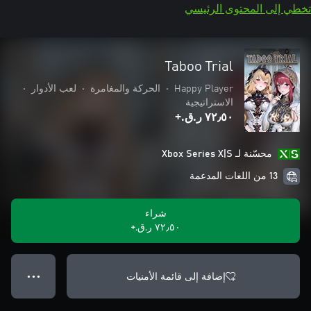
تخطي إلى المحتوى الرئيسي
Taboo Trial
Happy Player
•
الحركة والمغامرة
•
لعب الأدوار
•
الاستراتيجية
٧٢٫٥٠ ر.ق.‏+
محسّنة لـ Xbox Series X|S
13 من اللغات المدعمة
شراء
٧٢٫٥٠ ر.ق.‏+
إضافة إلى قائمة الأمنيات
● ● ●