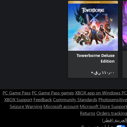
Towerborne Deluxe
Edition
١١٠٫٠٠ ر.ق.‏+
PC Game Pass
PC Game Pass games
XBOX app on Windows PC
XBOX Support
Feedback
Community Standards
Photosensitive
Seizure Warning
Microsoft account
Microsoft Store Support
Returns
Orders tracking
العربية (قطر)
خيارات خصوصيتك