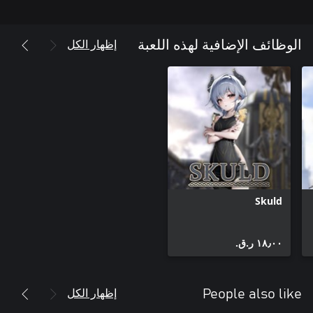
إظهار الكل
الوظائف الإضافية لهذه اللعبة
Skuld
١٨٫٠٠ ر.ق.‏
إظهار الكل
People also like