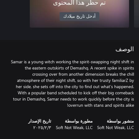
تم حظر هذا المحتوى
أدخل تاريخ ميلادك
الوصف
Samar is a young witch working the spirit-swapping night shift in
the eastern outskirts of Demashq. A recent spike in spirits
crossing over from another dimension breaks the chill
atmosphere of their night shift, so with her trusty familiarZ by
her side, she sets off into the city to find out what’s happened.
With a popular band scheduled to kick off their big comeback
tour in Demashq, Samar needs to work quickly before the city is
overrun with stans and spirits alike!
منشور بواسطة
مطورة بواسطة
تاريخ الإصدار
Soft Not Weak, LLC
Soft Not Weak, LLC
٣‏/٢‏/٢٠٢٥