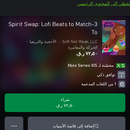
تخطي إلى المحتوى الرئيسي
Spirit Swap: Lofi Beats to Match-3
To
Soft Not Weak, LLC
•
الأحجية والتريفيا
•
الحركة والمغامرة
٧٢٫٥٠ ر.ق.‏
محسّنة لـ Xbox Series X|S
توافق ذكي
1 من اللغات المدعمة
شراء
٧٢٫٥٠ ر.ق.‏
إضافة إلى قائمة الأمنيات
● ● ●