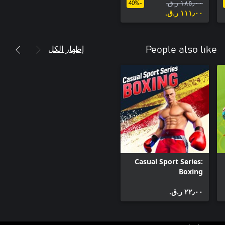
١٨٥٫٠٠ ر.ق.‏
-40%
١١١٫٠٠ ر.ق.‏
إظهار الكل
People also like
Casual Sport Series:
Boxing
٢٢٫٠٠ ر.ق.‏