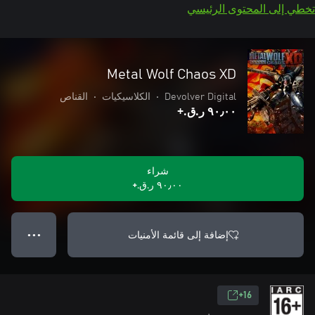
تخطي إلى المحتوى الرئيسي
Metal Wolf Chaos XD
Devolver Digital
•
الكلاسيكيات
•
القناص
٩٠٫٠٠ ر.ق.‏+
شراء
٩٠٫٠٠ ر.ق.‏+
إضافة إلى قائمة الأمنيات
● ● ●
16+