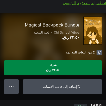
تخطي إلى المحتوى الرئيسي
Magical Backpack Bundle
Old School Vibes
•
لعبة المنصة
٣٢٫٥٠ ر.ق.‏
2 من اللغات المدعمة
شراء
٣٢٫٥٠ ر.ق.‏
إضافة إلى قائمة الأمنيات
● ● ●