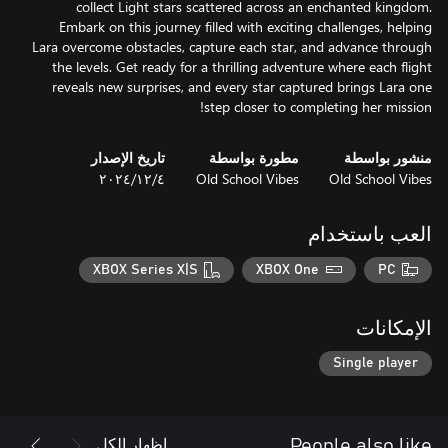
collect Light stars scattered across an enchanted kingdom.
Embark on this journey filled with exciting challenges, helping
Lara overcome obstacles, capture each star, and advance through
the levels. Get ready for a thrilling adventure where each flight
reveals new surprises, and every star captured brings Lara one
step closer to completing her mission!
منشور بواسطة
مطورة بواسطة
تاريخ الإصدار
Old School Vibes
Old School Vibes
٤‏/١٢‏/٢٠٢٤
العب باستخدام
XBOX Series X|S
XBOX One
PC
الإمكانات
Single player
إظهار الكل
People also like