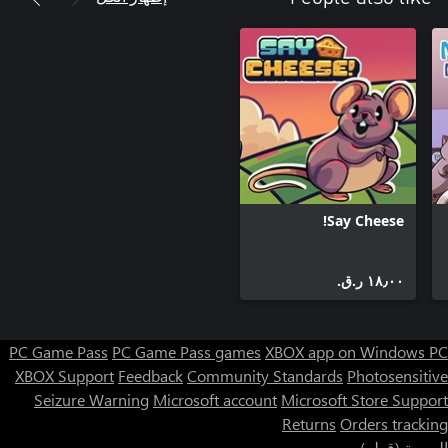
Say Cheese!
١٨٫٠٠ ر.ق.‏
PC Game Pass
PC Game Pass games
XBOX app on Windows PC
XBOX Support
Feedback
Community Standards
Photosensitive
Seizure Warning
Microsoft account
Microsoft Store Support
Returns
Orders tracking
العربية (قطر)