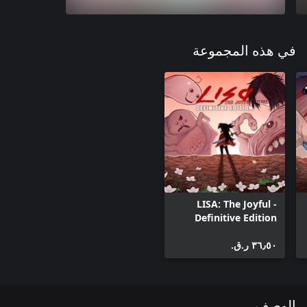
في هذه المجموعة
LISA: The Joyful -
Definitive Edition
٣٦٫٥٠ ر.ق.‏
الوصف