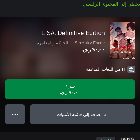
تخطي إلى المحتوى الرئيسي
LISA: Definitive Edition
Serenity Forge
•
الحركة والمغامرة
٩٠٫٠٠ ر.ق.‏
11 من اللغات المدعمة
شراء
٩٠٫٠٠ ر.ق.‏
إضافة إلى قائمة الأمنيات
● ● ●