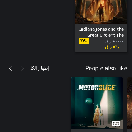
Indiana Jones and the
Great Circle™: The
٨٠٫٠٠ ر.ق.‏
Order of Giants
-30%
٥٦٫٠٠ ر.ق.‏
إظهار الكل
People also like