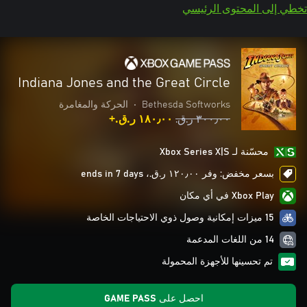
تخطي إلى المحتوى الرئيسي
Indiana Jones and the Great Circle
Bethesda Softworks
•
الحركة والمغامرة
٣٠٠٫٠٠ ر.ق.‏
١٨٠٫٠٠ ر.ق.‏+
محسّنة لـ Xbox Series X|S
بسعر مخفض: وفر ١٢٠٫٠٠ ر.ق.‏، ends in 7 days
Xbox Play في أي مكان
15 ميزات إمكانية وصول ذوي الاحتياجات الخاصة
14 من اللغات المدعمة
تم تحسينها للأجهزة المحمولة
احصل على GAME PASS