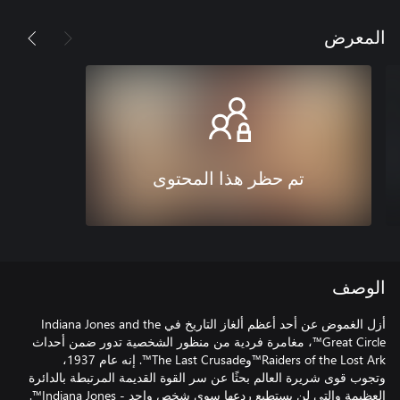
المعرض
تم حظر هذا المحتوى
الوصف
أزل الغموض عن أحد أعظم ألغاز التاريخ في Indiana Jones and the
Great Circle™، مغامرة فردية من منظور الشخصية تدور ضمن أحداث
Raiders of the Lost Ark™وThe Last Crusade™. إنه عام 1937،
وتجوب قوى شريرة العالم بحثًا عن سر القوة القديمة المرتبطة بالدائرة