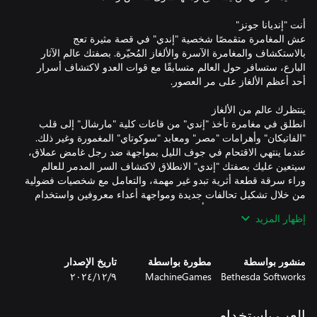
عش المغامرة متقمصًا شخصية "إندي" في قصة مثيرة تعج
بالاستكشاف والمغامرة الآسرة والألغاز المُحيّرة. بصفتك عالم الآثار
البارع، ستسافر حول العالم متسابقًا مع قوات العدو لاكتشاف أسرار
انطلق في مغامرة تأخذ "إندي" من قاعات كلية "مارشال" إلى قلب
"الفاتيكان" وأهرامات "مصر" ومعابد "سوكوتاي" المغمورة وغير ذلك.
عندما ينتهي الاقتحام في جوف الليل بمواجهة ضد رجل غامض عملاق،
سيتعين عليك بصفتك "إندي" الانطلاق لاكتشاف السر المدمر للعالم
وراء سرقة قطعة أثرية تبدو غير مهمة، والتعامل مع شخصيات فضولية
من خلال تشكيل تحالفات جديدة ومواجهة أعداء معروفين واستخدام
إظهار المزيد
يظل سوط "إنديانا" الشهير أهم معداته ويمكن استخدامه لتشتيت
منشور بواسطة
مطورة بواسطة
تاريخ الإصدار
الأعداء ونزع أسلحتهم ومهاجمتهم، لكنه ليس مجرد سلاح، بل أداة
Bethesda Softworks
MachineGames
٩‏/١٢‏/٢٠٢٤
"إندي" الأكثر قيمة للتنقل عبر البيئة. سيهاجم اللاعبون الدوريات غير
المتوقعة ويتسلقون الجدران بينما يشقون طريقهم عبر عالم أخاذ؛
بالإضافة إلى جمعهم بين التسلل خفية والاشتباك اليدوي واللعب
العب باستخدام