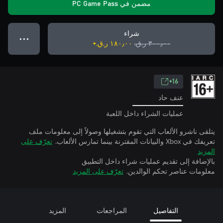
مضمن في PC Game Pass
شراء
● ● ●
٣٠٠٫٠٠ ر.ق.‏
١٨٠٫٠٠ ر.ق.‏+
16+
عنف حاد
عمليات الشراء داخل اللعبة
يتلقى ناشرو الألعاب التي تقوم بتشغيلها وصولاً إلى معلومات ملف
تعريفك في Xbox والبيانات المقترنة بينما تمارس الألعاب.
تعرّف على
المزيد
بالإضافة إلى تقديم عمليات شراء داخل التطبيق
معلومات عناصر تحكم الوالدين.
تعرّف على المزيد
التفاصيل
المراجعات
المزيد