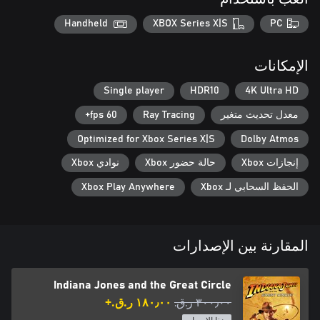
Handheld
XBOX Series X|S
PC
سيجرّب اللاعبون مزيجًا حيويًا بين أسلوب اللعب الخطي القائم على
السرد وبين خرائط المنطقة المفتوحة. يستطيع اللاعبون الانغماس في
الإمكانات
حسهم الاستكشافي مثل "إندي" والكشف عن عالم من الأسرار
المذهلة والفخاخ المميتة والألغاز الشريرة حيث يمكن أن يخفي أي
Single player
HDR10
4K Ultra HD
شيء الجزء التالي من اللغز – أو الثعابين. لِمَ يجب أن توجد ثعابين؟
معدل تحديث متغير
Ray Tracing
60 fps+
Optimized for Xbox Series X|S
Dolby Atmos
إنجازات Xbox
حالة حضور Xbox
نوادي Xbox
الحفظ السحابي لـ Xbox
Xbox Play Anywhere
المقارنة بين الإصدارات
Indiana Jones and the Great Circle
٣٠٠٫٠٠ ر.ق.‏
١٨٠٫٠٠ ر.ق.‏+