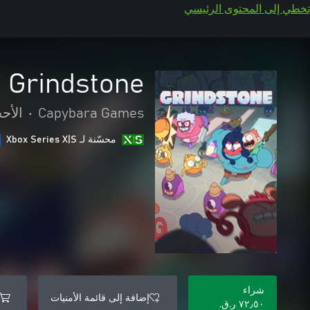
تخطي إلى المحتوى الرئيسي
Grindstone
Capybara Games
•
الأحج
محسّنة لـ Xbox Series X|S
شراء
إضافة إلى قائمة الأمنيات
٧٢٫٥٠ ر.ق.‏