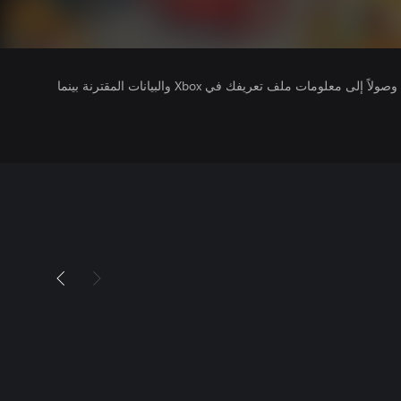
يتلقى ناشرو الألعاب التي تقوم بتشغيلها وصولاً إلى معلومات ملف تعريفك في Xbox والبيانات المقترنة بينما