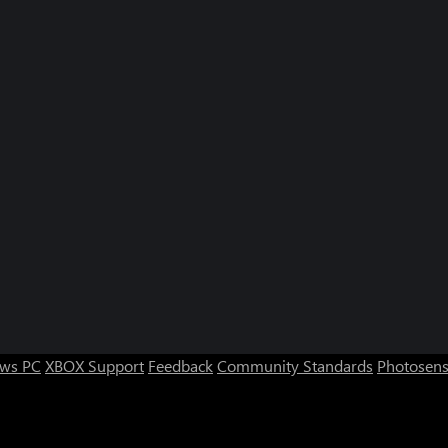
ws PC
XBOX Support
Feedback
Community Standards
Photosens