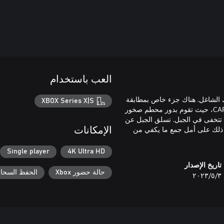
العب باستخدام
 الشاغل. هناك جزء خاص بمطابقة
XBOX Series X|S
الألوان وجزء مذهل لقتل الوحوش في لعبة حجر الرحى الشهيرة من CAPY، حيث تقوم بدور محطم صخور
تتخفى في الجبل. تسلق الجبل عن
معقدة، وكل ذلك على أمل جمع ما يكفي من
الإمكانات
Single player
4K Ultra HD
تاريخ الإصدار
حالة حضور Xbox
الحفظ السحابي ل
٣‏/٥‏/٢٠٢٣