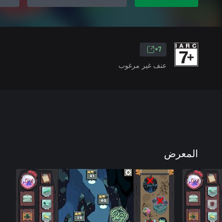
7+
عنف غير مرغوب
المعرض