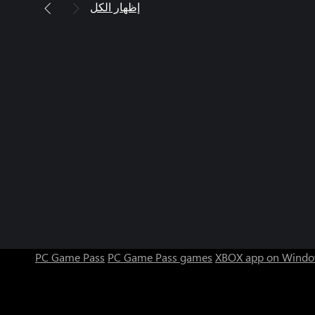
إظهار الكل
PC Game Pass
PC Game Pass games
XBOX app on Windo