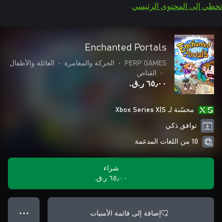
تخطي إلى المحتوى الرئيسي
Enchanted Portals
PERP GAMES
•
الحركة والمغامرة
•
العائلة والأطفال
•
القناص
٦٥٫٠٠ ر.ق.‏
محسّنة لـ Xbox Series X|S
توافق ذكي
10 من اللغات المدعمة
شراء
٦٥٫٠٠ ر.ق.‏
إضافة إلى قائمة الأمنيات
● ● ●