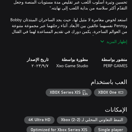
تحسين وتيرة أسلوب اللعب عبر تقليص مدة مستويات المنصة وجعل
استعد لخوض مغامرة لا مثيل لها، حيث يجد الساحران المبتدئان Bobby
وPenny نفسيهما عالقين بين الأبعاد. أثناء رحلتهما عبر مجموعة متنوعة
من العوالم الساحرة، يكمن دورك في تقديم المساعدة لهما في القتال
إظهار المزيد
استمتع بالموسيقى الجذابة والفن القديم الساحر والكوميديا المتواصلة،
تعد Enchanted Portals منصة لعب تعاوني ثنائية الأبعاد ستثير حماسك
منشور بواسطة
مطورة بواسطة
تاريخ الإصدار
حتمًا. سواءً كنت تلعب منفردًا أو مع صديق، ستحظى في هذه اللعبة
PERP GAMES
Xixo Game Studio
٧‏/٩‏/٢٠٢٣
بسحر لا يقاوم وإثارة دائمة سريعة النسق وغريبة الأطوار. انضم إلى
العب باستخدام
* خض مجموعة من مراحل لعبة المنصة الصعبة، حيث تدور أحداثها في
XBOX Series X|S
XBOX One
* معارك زعماء مثيرة: تتميز كل منها ببيئة فريدة زاهية ومراحل مختلفة
الإمكانات
* احظَ بترسانة قوية من التعاويذ والتحركات: استخدم قوة النار والجليد
والرياح من البداية، واقفز قفزةً مزدوجةً سهلةً لتعزيز التحكم في
النمط التعاوني المحلي لـ Xbox (2-2)
4K Ultra HD
الهواء، واحجب أي هجوم تتعرض له بفضل الفقاعة السحرية، واكتسب
Optimized for Xbox Series X|S
Single player