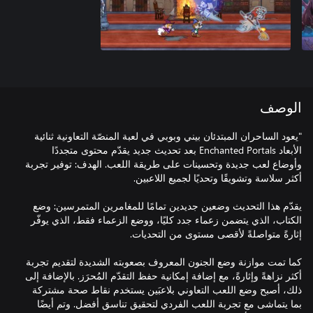
الوصف
"يعود الساحران المبتدئان بيني وبوبي في لعبة المنصّة التعاونية ثنائية
الأبعاد Enchanted Portals بعد تحديث جديد يقدّم محتوى متجددًا
وأوضاع لعب جديدة وتحسينات على طريقة اللعب. الهدف: توفير تجربة
يقدّم هذا التحديث وضعين جديدين تمامًا للمغامرين المتمرسين: وضع
الكتاب، الذي يتضمن زعماء جدد كليًا، ووضع الزعماء فقط، الذي يوفّر
كما تمت موازنة وضع الجنون المعروف بصعوبته الشديدة لتقديم تجربة
أكثر نزاهةً وإثارةً، مع إضافة إمكانية حفظ التقدّم المُحرَز. بالإضافة إلى
ذلك، أصبح وضع اللعب التعاوني بلاعبَين يستخدم نقاط صحة مشتركة
بما يتماشى مع تجربة اللعب الفردي لتحقيق تناسق أفضل. وتم أيضًا