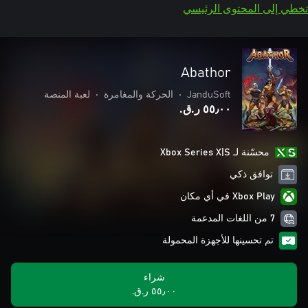
تخطي إلى المحتوى الرئيسي
Abathor
JanduSoft
•
الحركة والمغامرة
•
لعبة المنصة
٥٥٫٠٠ ر.ق.‏
محسّنة لـ Xbox Series X|S
توافق ذكي
Xbox Play في أي مكان
7 من اللغات المدعمة
تم تحسينها للأجهزة المحمولة
شراء
٥٥٫٠٠ ر.ق.‏