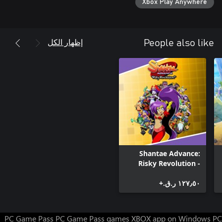
Xbox Play Anywhere
إظهار الكل
People also like
Shantae Advance:
Risky Revolution -
Deluxe Edition
١٢٧٫٥٠ ر.ق.‏+
PC Game Pass
PC Game Pass games
XBOX app on Windows PC