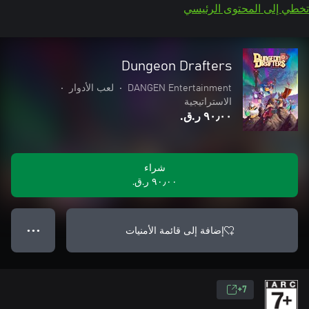
تخطي إلى المحتوى الرئيسي
Dungeon Drafters
DANGEN Entertainment
•
لعب الأدوار
•
الاستراتيجية
٩٠٫٠٠ ر.ق.‏
شراء
٩٠٫٠٠ ر.ق.‏
إضافة إلى قائمة الأمنيات
● ● ●
7+