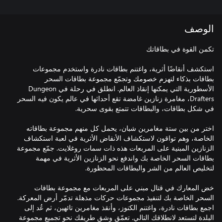
الوصف
استكشف أنقاضًا أثرية، واغتنم بطاقات نادرة واستخدم مجموعات
بطاقات بذكاء لتهزم خصومك وتجمّع مجموعة بطاقات السحر
الأسطورية التي يمكنها إنقاذ العالم. انطلق في رحلة في Dungeon
Drafters، مغامرة زنازين غامضة تقع أحداثها في عالم يكون فيه السحر
اختر من بين ستة مغامرين شبان، يحمل كل منهم مجموعة بطاقاته
الخاصة، وهم تواقون لاستكشاف الأنقاض الأثرية في لعبة استكشاف
الزنازين المبنية على المربعات هذه ذات سمات روغلايت. جمّع مجموعة
بطاقات السحر الخاصة بك واندفع نحو الزنازين الأثرية في مهمة
خض المعارك في قتال مبني على المربعات مع مجموعة بطاقات
السحر الخاصة بك لتنفيذ مجموعات حركات مذهلة تدمّر أرض المعركة.
اجمع بطاقات نادرة، واغتنم الكنوز، وأنقذ مغامرين تائهين، ثم عُد إلى
البلدة لتستعد لانطلاقك التالي. تعمّق وشق طريقك نحو تجميع مجموعة