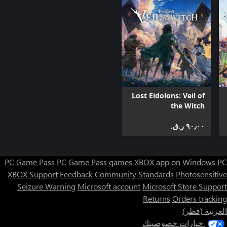
Lost Eidolons: Veil of
the Witch
٩٠٫٠٠ ر.ق.‏
PC Game Pass
PC Game Pass games
XBOX app on Windows PC
XBOX Support
Feedback
Community Standards
Photosensitive
Seizure Warning
Microsoft account
Microsoft Store Support
Returns
Orders tracking
العربية (قطر)
خيارات خصوصيتك