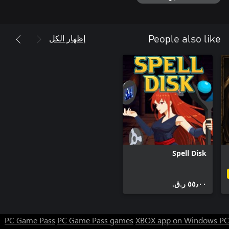
إظهار الكل
People also like
Spell Disk
٥٥٫٠٠ ر.ق.‏
PC Game Pass
PC Game Pass games
XBOX app on Windows PC