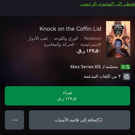
تخطي إلى المحتوى الرئيسي
Knock on the Coffin Lid
Redboon
•
الورق واللوحة
•
لعب الأدوار
•
الاستراتيجية
•
الحركة والمغامرة
١٢٧٫٥٠ ر.ق.‏
محسّنة لـ Xbox Series X|S
9 من اللغات المدعمة
شراء
١٢٧٫٥٠ ر.ق.‏
إضافة إلى قائمة الأمنيات
● ● ●