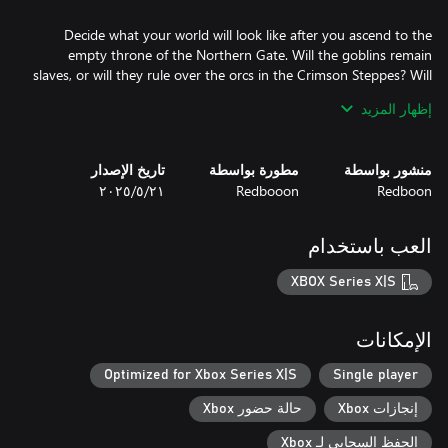
Decide what your world will look like after you ascend to the
empty throne of the Northern Gate. Will the goblins remain
slaves, or will they rule over the orcs in the Crimson Steppes? Will
the elves be wiped from the face of the earth? Who will become
إظهار المزيد
منشور بواسطة
مطورة بواسطة
تاريخ الإصدار
Redboon
Redbooon
٢١‏/٥‏/٢٠٢٥
Collect powerful artifacts, build unbeatable decks and fight the
العب باستخدام
XBOX Series X|S
Learn the secrets of the three main heroes and their antagonists.
Unlock 12 original subclasses in order to appreciate the depth of
the game play and enliven your game experience.
الإمكانات
Optimized for Xbox Series X|S
Single player
إنجازات Xbox
حالة حضور Xbox
الحفظ السحابي لـ Xbox