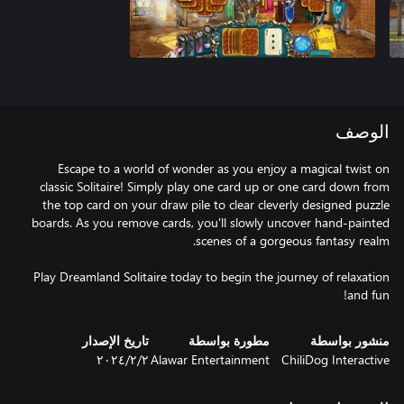
الوصف
Escape to a world of wonder as you enjoy a magical twist on
classic Solitaire! Simply play one card up or one card down from
the top card on your draw pile to clear cleverly designed puzzle
boards. As you remove cards, you'll slowly uncover hand-painted
Play Dreamland Solitaire today to begin the journey of relaxation
and fun!
منشور بواسطة
مطورة بواسطة
تاريخ الإصدار
ChiliDog Interactive
Alawar Entertainment
٢‏/٢‏/٢٠٢٤