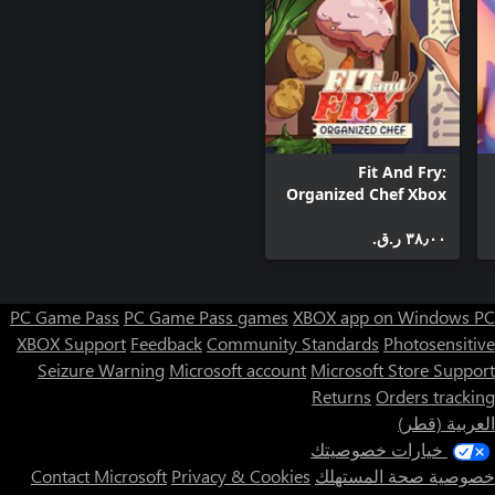
Fit And Fry:
Organized Chef Xbox
+ Windows Bundle
٣٨٫٠٠ ر.ق.‏
PC Game Pass
PC Game Pass games
XBOX app on Windows PC
XBOX Support
Feedback
Community Standards
Photosensitive
Seizure Warning
Microsoft account
Microsoft Store Support
Returns
Orders tracking
العربية (قطر)
خيارات خصوصيتك
خصوصية صحة المستهلك
Privacy & Cookies
Contact Microsoft