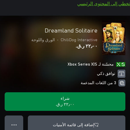
تخطي إلى المحتوى الرئيسي
Dreamland Solitaire
ChiliDog Interactive
•
الورق واللوحة
٢٢٫٠٠ ر.ق.‏
محسّنة لـ Xbox Series X|S
توافق ذكي
3 من اللغات المدعمة
شراء
٢٢٫٠٠ ر.ق.‏
إضافة إلى قائمة الأمنيات
● ● ●