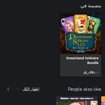
مضمنة في
Dreamland Solitaire
Bundle
٥٥٫٠٠ ر.ق.‏
إظهار الكل
People also like