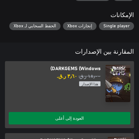
الإمكانات
Single player
إنجازات Xbox
الحفظ السحابي لـ Xbox
المقارنة بين الإصدارات
DARKGEMS (Windows)
١٨٫٠٠ ر.ق.‏
٣٫٦٠ ر.ق.‏
هذا الإصدار
العودة إلى أعلى