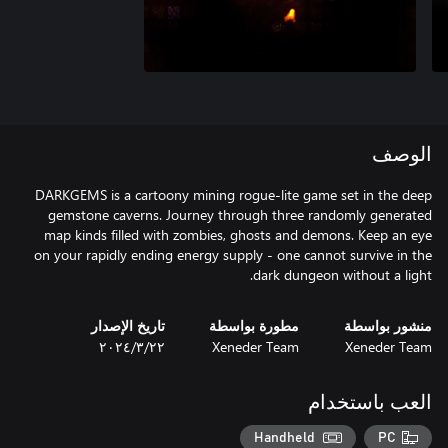
الوصف
DARKGEMS is a cartoony mining rogue-lite game set in the deep
gemstone caverns. Journey through three randomly generated
map kinds filled with zombies, ghosts and demons. Keep an eye
on your rapidly ending energy supply - one cannot survive in the
dark dungeon without a light.
منشور بواسطة
مطورة بواسطة
تاريخ الإصدار
Xeneder Team
Xeneder Team
٢٢‏/٣‏/٢٠٢٤
العب باستخدام
Handheld
PC