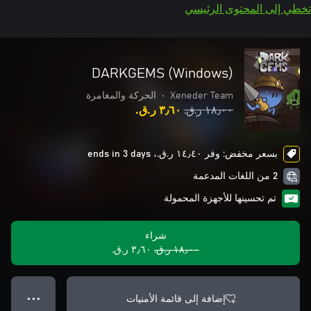
تخطي إلى المحتوى الرئيسي
DARKGEMS (Windows)
Xeneder Team
•
الحركة والمغامرة
١٨٫٠٠ ر.ق.‏
٣٫٦٠ ر.ق.‏
بسعر مخفض: وفر ١٤٫٤٠ ر.ق.‏، ends in 3 days
2 من اللغات المدعمة
تم تحسينها للأجهزة المحمولة
شراء
١٨٫٠٠ ر.ق.‏
٣٫٦٠ ر.ق.‏
إضافة إلى قائمة الأمنيات
● ● ●