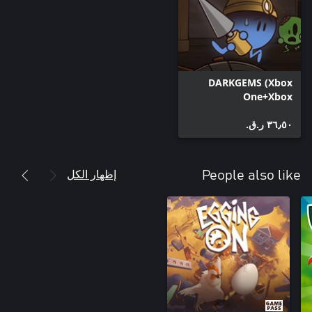
DARKGEMS (Xbox
One+Xbox
Series+Windows)
٣٦٫٥٠ ر.ق.‏
إظهار الكل
People also like