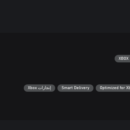
XBOX 
Optimized for X
Smart Delivery
إنجازات Xbox