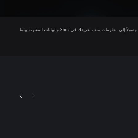
يتلقى ناشرو الألعاب التي تقوم بتشغيلها وصولاً إلى معلومات ملف تعريفك في Xbox والبيانات المقترنة بينما