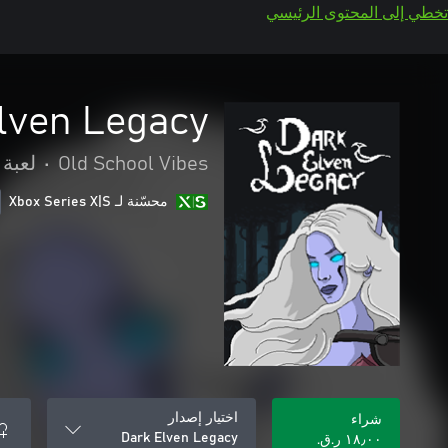
تخطي إلى المحتوى الرئيسي
lven Legacy
Old School Vibes
•
لعبة 
محسّنة لـ Xbox Series X|S
اختيار إصدار
شراء
Dark Elven Legacy
١٨٫٠٠ ر.ق.‏