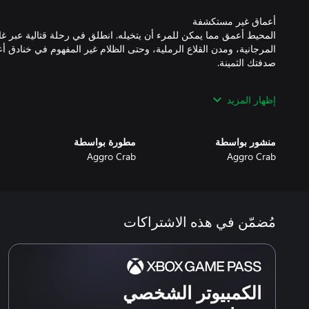
المحيط أعمق مما يمكن للمرء أن يتخيله. انطلق في رحلة قتالية عبر 
المرجانية، ومدن القلاع الرملية، وحتى الظلام غير المفهوم في خنادق أ
إظهار المزيد
تم تصميم لعبة Another Crab's Treasure لتكون تج
جانب توفيرها للتحدي المناسب لمحبي الألعاب الصعبة، توفر اللعبة ما 
الالتزام بالتوقيت. يتم توفير خيارات المساعدة لأولئك الذين يبحثون عن
منشور بواسطة
مطورة بواسطة
مستوى الصعوبة الافتراضي قادرًا على إرضاء رغبات عاشقي المصاعب.
Aggro Crab
Aggro Crab
مُضمّن في هذه الاشتراكات
الكمبيوتر الشخصي