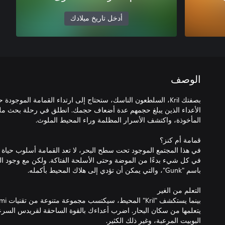
أدخل تاريخ ميلادك
الوصف
بصفتك Kril، السلطعون الناسك، ستحتاج إلى ارتداء القمامة المو
الأعداء الذين يبلغ حجمهم عدة أضعاف حجمك. انطلق في رحلة بحث مل
في هذا المجتمع الموجود تحت سطح البحر، لا تعد القمامة أسلوب حيا
في كل شيء بدءًا من الموضة وحتى الأسلحة الفتاكة. ولكن مع وجود ا
يتعلمها من سكان البحار. اضرب أعداءك بالقوة الساحقة لقريدس الس