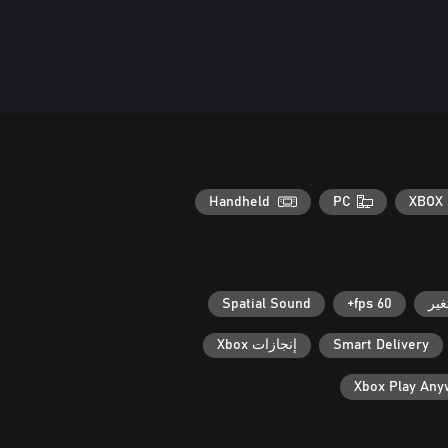
Handheld
PC
XBOX 
ير
60 fps+
Spatial Sound
Smart Delivery
إنجازات Xbox
Xbox Play An