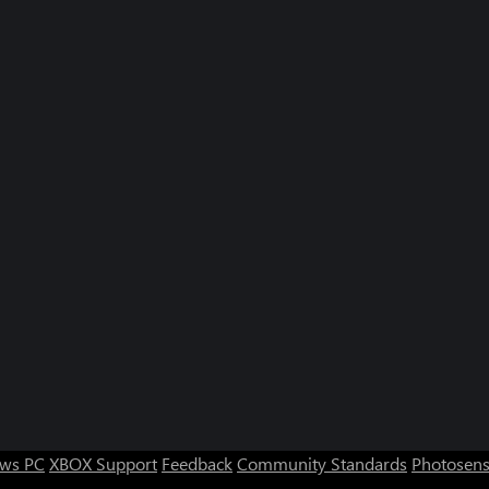
ws PC
XBOX Support
Feedback
Community Standards
Photosens