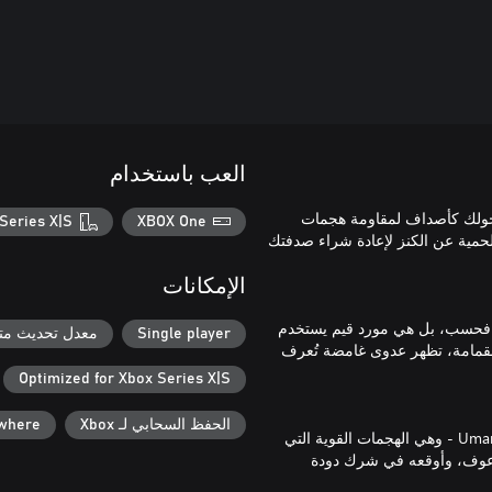
العب باستخدام
جودة حولك كأصداف لمقاومة هجمات
Series X|S
XBOX One
حمية عن الكنز لإعادة شراء صدفتك
الإمكانات
ة فحسب، بل هي مورد قيم يستخدم
Single player
معدل تحديث متغ
لقمامة، تظهر عدوى غامضة تُعرف
Optimized for Xbox Series X|S
الحفظ السحابي لـ Xbox
ywhere
بينما يستكشف "Kril" المحيط، سيكتسب مجموعة متنوعة من تقنيات Umami - وهي الهجمات القوية التي
رعوف، وأوقعه في شرك دودة