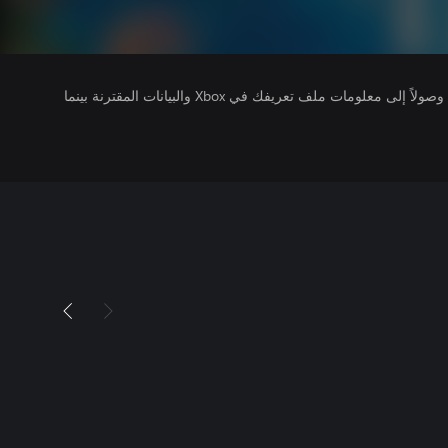
يتلقى ناشرو الألعاب التي تقوم بتشغيلها وصولاً إلى معلومات ملف تعريفك في Xbox والبيانات المقترنة بينما