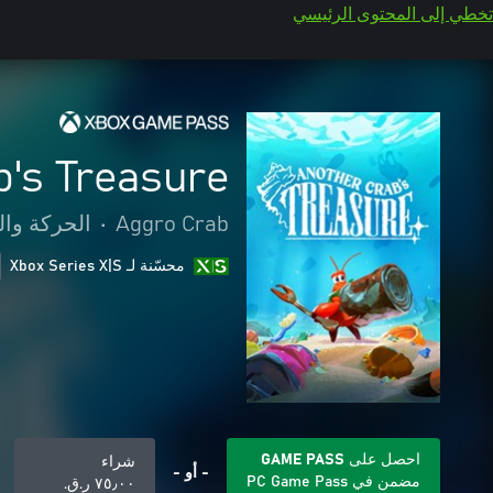
تخطي إلى المحتوى الرئيسي
b's Treasure
Aggro Crab
•
الحركة وال
محسّنة لـ Xbox Series X|S
احصل على GAME PASS
شراء
- أو -
مضمن في PC Game Pass
٧٥٫٠٠ ر.ق.‏