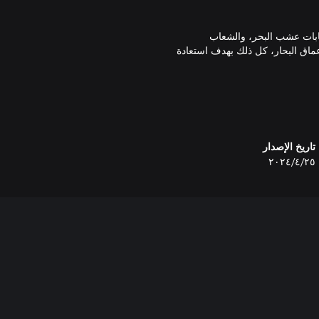
غابات عشب البحر، والشعاب
عماق البحار، كل ذلك بهدف استعادة
ربة ملائمة للاعبين الجدد على ألعاب "السولزلايك" إلى
يناسب أي مستوى من المهارة أو
 تجربة أقل صعوبة، لكن ما زال
تاريخ الإصدار
٢٥‏/٤‏/٢٠٢٤