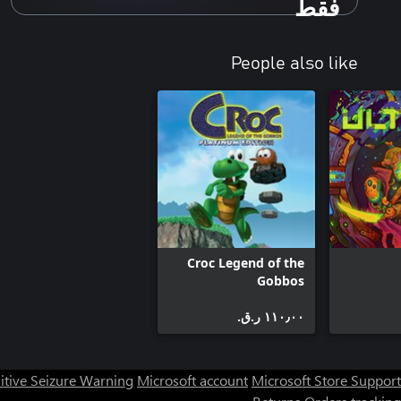
فقط
People also like
Croc Legend of the
Gobbos
١١٠٫٠٠ ر.ق.‏
itive Seizure Warning
Microsoft account
Microsoft Store Support