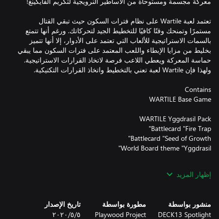
تعتمد لعبة Wartile على نظام فترات السكون حيث تبقي القتال
مستمرًا وتمنحك وقتًا كافيًا للتخطيط الجيد لتحركاتك. ورغم أنها تتمتع
بالسمات الاستراتيجية للألعاب التي تعتمد على الأدوار، إلا أنها تتميز
بخليط من مزايا الإبطاء واللعب المعتمد على فترات السكون مما يبقي
حماسة المعركة ويعطي اللاعب فرصة لاتخاذ القرارات الاستراتيجية.
إظهار المزيد
منشور بواسطة
مطورة بواسطة
تاريخ الإصدار
- WARTILE Hel´s Nightmare
DECK13 Spotlight
Playwood Project
٥‏/٥‏/٢٠٢٠