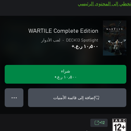
تخطي إلى المحتوى الرئيسي
WARTILE Complete Edition
DECK13 Spotlight
•
لعب الأدوار
١٠٫٥٠٠ ر.ع.‏+
شراء
١٠٫٥٠٠ ر.ع.‏+
إضافة إلى قائمة الأمنيات
● ● ●
12+