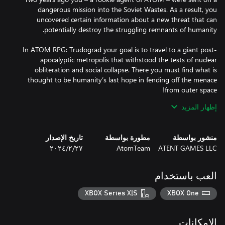
dangerous mission into the Soviet Wastes. As a result, you
uncovered certain information about a new threat that can
In ATOM RPG: Trudograd your goal is to travel to a giant post-
apocalyptic metropolis that withstood the tests of nuclear
obliteration and social collapse. There you must find what is
thought to be humanity’s last hope in fending off the menace
إظهار المزيد
• Explore a vast open world, containing 40+ hours of gameplay
منشور بواسطة
مطورة بواسطة
تاريخ الإصدار
and 45+ populated locations, from a snowy post apocalyptic
ATENT GAMES LLC
AtomTeam
٢٧‏/٢‏/٢٠٢٤
megapolis and its outskirts to secret Soviet military bunkers, a
large pirate tanker in the frozen sea and a mysterious island,
العب باستخدام
• Visit 30+ combat-only locations where you will get to fight tens
XBOX Series X|S
XBOX One
• Meet 300+ characters, each with a unique portrait and
• Complete 200+ quests, most with multiple solutions and
الإمكانات