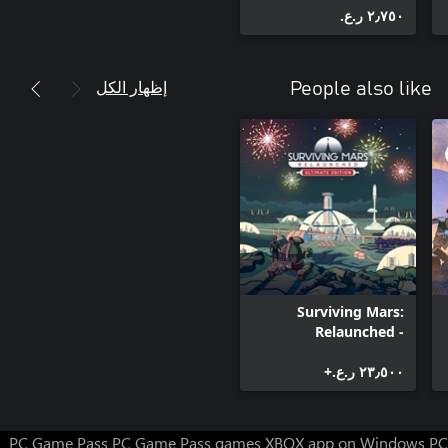
٢٫٧٥٠ ر.ع.‏
إظهار الكل
People also like
Surviving Mars:
Relaunched -
Ultimate Edition
٢٣٫٥٠٠ ر.ع.‏+
PC Game Pass
PC Game Pass games
XBOX app on Windows PC