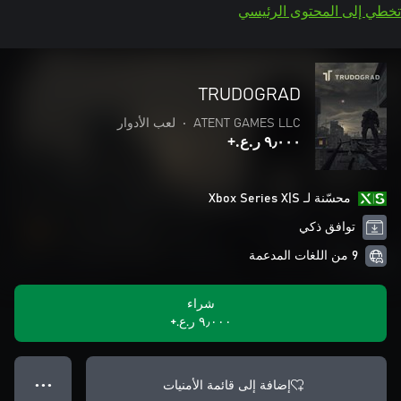
تخطي إلى المحتوى الرئيسي
TRUDOGRAD
ATENT GAMES LLC
•
لعب الأدوار
٩٫٠٠٠ ر.ع.‏+
محسّنة لـ Xbox Series X|S
توافق ذكي
9 من اللغات المدعمة
شراء
٩٫٠٠٠ ر.ع.‏+
إضافة إلى قائمة الأمنيات
● ● ●