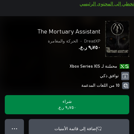
تخطي إلى المحتوى الرئيسي
The Mortuary Assistant
DreadXP
•
الحركة والمغامرة
٩٫٧٥٠ ر.ع.‏
محسّنة لـ Xbox Series X|S
توافق ذكي
10 من اللغات المدعمة
شراء
٩٫٧٥٠ ر.ع.‏
إضافة إلى قائمة الأمنيات
● ● ●