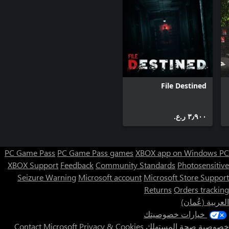
File Destined
٣٫٩٠٠ ر.ع.‏
PC Game Pass
PC Game Pass games
XBOX app on Windows PC
XBOX Support
Feedback
Community Standards
Photosensitive
Seizure Warning
Microsoft account
Microsoft Store Support
Returns
Orders tracking
العربية (عُمان)
خيارات خصوصيتك
خصوصية صحة المستهلك
Privacy & Cookies
Contact Microsoft