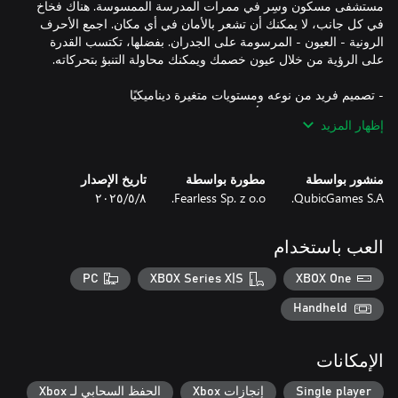
مستشفى مسكون وسِر في ممرات المدرسة الممسوسة. هناك فخاخ
في كل جانب، لا يمكنك أن تشعر بالأمان في أي مكان. اجمع الأحرف
الرونية - العيون - المرسومة على الجدران. بفضلها، تكتسب القدرة
إظهار المزيد
- اجمع كل الملاحظات المخفية لاكتشاف التاريخ الغامض في كل
منشور بواسطة
مطورة بواسطة
تاريخ الإصدار
QubicGames S.A.
Fearless Sp. z o.o.
٨‏/٥‏/٢٠٢٥
- جرب الوضع اللانهائي، حيث تزداد قوة الوحوش وستخضع شجاعتك
العب باستخدام
- وضع الهالوين، اصطد القرع لجمع أموال إضافية
PC
XBOX Series X|S
XBOX One
Handheld
الإمكانات
Single player
إنجازات Xbox
الحفظ السحابي لـ Xbox