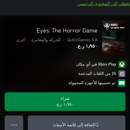
تخطي إلى المحتوى الرئيسي
Eyes: The Horror Game
QubicGames S.A.
•
الحركة والمغامرة
•
أخرى
١٫٩٥٠ ر.ع.‏
Xbox Play في أي مكان
24 من اللغات المدعمة
تم تحسينها للأجهزة المحمولة
شراء
١٫٩٥٠ ر.ع.‏
إضافة إلى قائمة الأمنيات
● ● ●