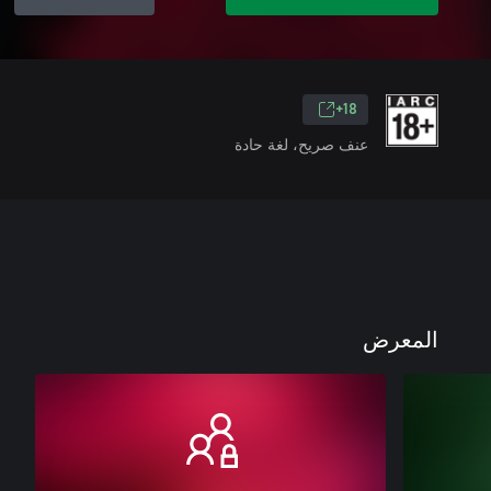
18+
عنف صريح، لغة حادة
المعرض