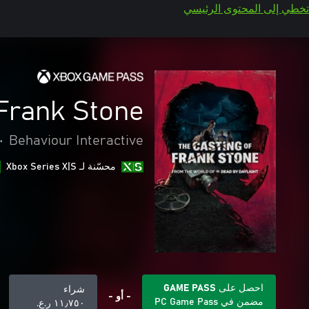
تخطي إلى المحتوى الرئيسي
Frank Stone™
•
Behaviour Interactive
محسّنة لـ Xbox Series X|S
احصل على GAME PASS
شراء
- أو -
مضمن في PC Game Pass
١١٫٧٥٠ ر.ع.‏