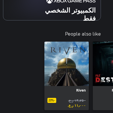
الكمبيوتر الشخصي
فقط
People also like
Riven
١٣٫٧٥٠ ر.ع.‏
-20%
١١٫٠٠٠ ر.ع.‏