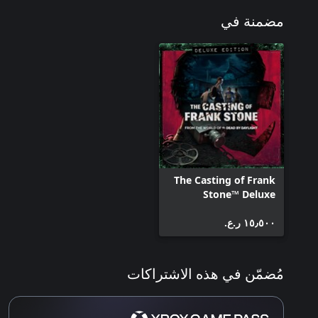
مضمنة في
The Casting of Frank
Stone™ Deluxe
Edition
١٥٫٥٠٠ ر.ع.‏
مُضمّن في هذه الاشتراكات