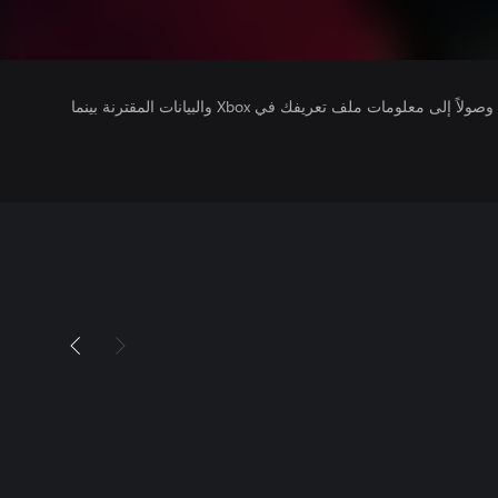
يتلقى ناشرو الألعاب التي تقوم بتشغيلها وصولاً إلى معلومات ملف تعريفك في Xbox والبيانات المقترنة بينما