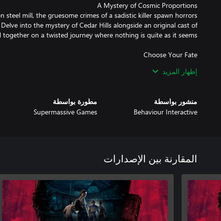
 steel mill, the gruesome crimes of a sadistic killer spawn horrors
lve into the mystery of Cedar Hills alongside an original cast of
shapes the story and impacts the fate of the characters within it.
إظهار المزيد
ches and high-stakes horror, discover how a simple decision can
منشور بواسطة
مطورة بواسطة
Supermassive Games
Behaviour Interactive
 in the unknown, and glee in the grotesque, Supermassive Games’
 new levels of emotion, immersion, and intensity to this darkly rich
المقارنة بين الإصدارات
ok at the wider world of Dead by Daylight, Behaviour Interactive’s
 Filled with spine-chilling twists, this dark original tale is certain
ked entitlements to both The Casting of Frank Stone and Dead by
Daylight is required to claim rewards.