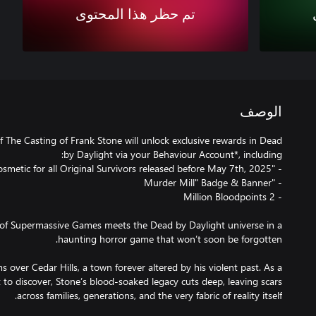
تم حظر هذا المحتوى
الوصف
f The Casting of Frank Stone will unlock exclusive rewards in Dead
 of Supermassive Games meets the Dead by Daylight universe in a
over Cedar Hills, a town forever altered by his violent past. As a
 to discover, Stone’s blood-soaked legacy cuts deep, leaving scars