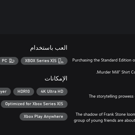
العب باستخدام
Purchasing the Standard Edition o
PC
XBOX Series X|S
الإمكانات
ayer
HDR10
4K Ultra HD
The storytelling prowess
Optimized for Xbox Series X|S
The shadow of Frank Stone looms 
Xbox Play Anywhere
group of young friends are about