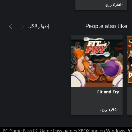
٤٫٨٥٠ ر.ع.‏
إظهار الكل
People also like
Fit and Fry
١٫٩٥٠ ر.ع.‏
PC Game Pass
PC Game Pass games
XBOX app on Windows PC