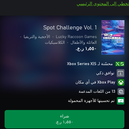
تخطي إلى المحتوى الرئيسي
Spot Challenge Vol. 1
Lucky Raccoon Games
•
الأحجية والتريفيا
•
العائلة والأطفال
•
الكلاسيكيات
١٫٥٥٠ ر.ع.‏
محسّنة لـ Xbox Series X|S
توافق ذكي
Xbox Play في أي مكان
13 من اللغات المدعمة
تم تحسينها للأجهزة المحمولة
شراء
١٫٥٥٠ ر.ع.‏