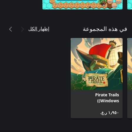
إظهار الكل
في هذه المجموعة
Pirate Trails
(Windows)
١٫٩٥٠ ر.ع.‏