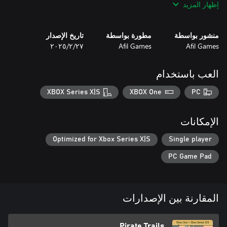
إظهار المزيد
هل أنت مستعد لإثبات أنك ذئب البحر الحقيقي؟ إذن اصعد على متن
Pirate Trails الآن وأظهر أن عقلك أكثر حدة من السيف القاطع!
منشور بواسطة
مطورة بواسطة
تاريخ الإصدار
Afil Games
Afil Games
٢٧‏/٢‏/٢٠٢٥
العب باستخدام
XBOX Series X|S
XBOX One
PC
الإمكانات
Optimized for Xbox Series X|S
Single player
PC Game Pad
المقارنة بين الإصدارات
Pirate Trails