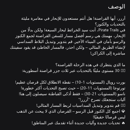
الوصف
آررر، أيها القراصنة! هل أنتم مستعدون للإبحار في مغامرة مليئة
في Pirate Trails، أنت سيد الخرائط لبحار السبعة! ولكن بدلًا من
الإبحار، مهمتك هي رسم أفضل مسار للسفن القراصنة لجمع الكنوز
والرسو بأمان في الميناء الأخير. قم بتدوير وتبديل البلاط السداسي
لإنشاء الطريق المثالي – ولكن احذر، فالمسار الخاطئ قد يقود سفينتك
💎 اجمع كل الكنوز قبل الرسو – القرصان الذي لا يبحث عن الذهب