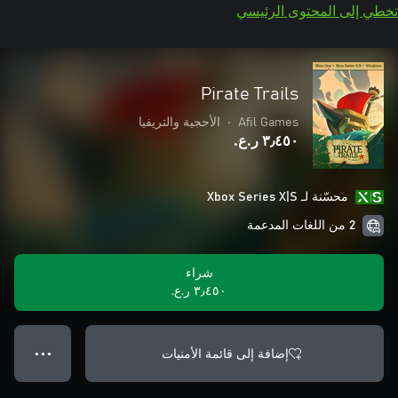
تخطي إلى المحتوى الرئيسي
Pirate Trails
Afil Games
•
الأحجية والتريفيا
٣٫٤٥٠ ر.ع.‏
محسّنة لـ Xbox Series X|S
2 من اللغات المدعمة
شراء
٣٫٤٥٠ ر.ع.‏
إضافة إلى قائمة الأمنيات
● ● ●