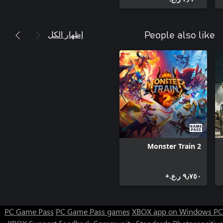
إظهار الكل
People also like
Monster Train 2
٩٫٧٥٠ ر.ع.‏+
PC Game Pass
PC Game Pass games
XBOX app on Windows PC