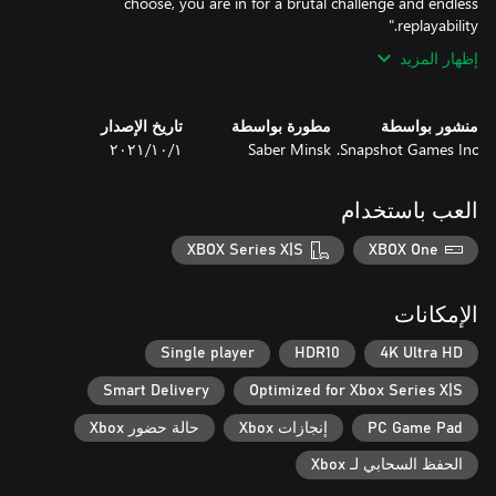
choose, you are in for a brutal challenge and endless
replayability."
إظهار المزيد
منشور بواسطة
مطورة بواسطة
تاريخ الإصدار
Snapshot Games Inc.
Saber Minsk
١‏/١٠‏/٢٠٢١
العب باستخدام
XBOX Series X|S
XBOX One
الإمكانات
Single player
HDR10
4K Ultra HD
Smart Delivery
Optimized for Xbox Series X|S
PC Game Pad
إنجازات Xbox
حالة حضور Xbox
الحفظ السحابي لـ Xbox