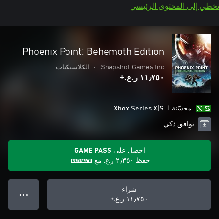
تخطي إلى المحتوى الرئيسي
Phoenix Point: Behemoth Edition
Snapshot Games Inc.
•
الكلاسيكيات
١١٫٧٥٠ ر.ع.‏+
محسّنة لـ Xbox Series X|S
توافق ذكي
احصل على GAME PASS
حفظ
٢٫٣٥٠ ر.ع.‏
مع
شراء
● ● ●
١١٫٧٥٠ ر.ع.‏+