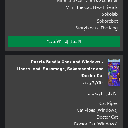
Mimi the Cat: Mimi's Scratcher
Mimi the Cat: New Friends
Sokolab
Sokorobot
Storyblocks: The King
الانتقال إلى "الألعاب"
Puzzle Bundle Xbox and Windows -
HoneyLand, Sokomage, Sokomonster and
Doctor Cat!
٦٫٧٥٠ ر.ع.‏
الألعاب المضمنة
Cat Pipes
Cat Pipes (Windows)
Doctor Cat
Doctor Cat (Windows)