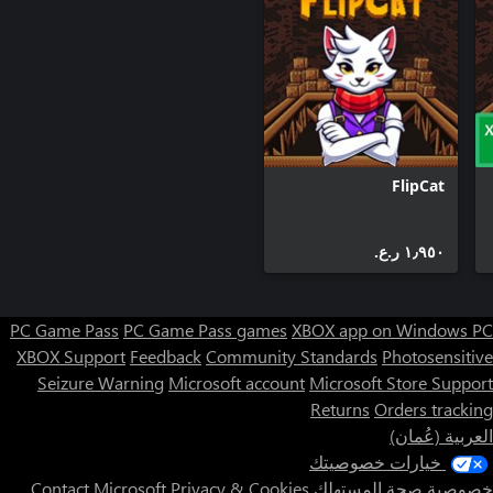
FlipCat
١٫٩٥٠ ر.ع.‏
PC Game Pass
PC Game Pass games
XBOX app on Windows PC
XBOX Support
Feedback
Community Standards
Photosensitive
Seizure Warning
Microsoft account
Microsoft Store Support
Returns
Orders tracking
العربية (عُمان)
خيارات خصوصيتك
خصوصية صحة المستهلك
Privacy & Cookies
Contact Microsoft