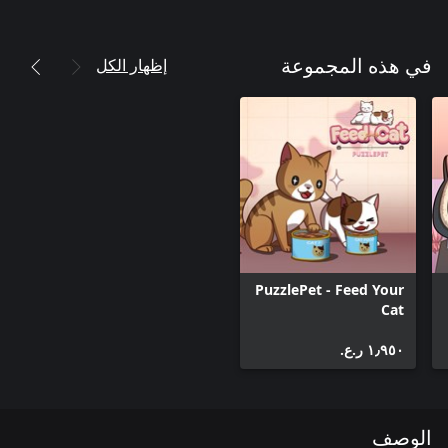
إظهار الكل
في هذه المجموعة
PuzzlePet - Feed Your
Cat
١٫٩٥٠ ر.ع.‏
الوصف