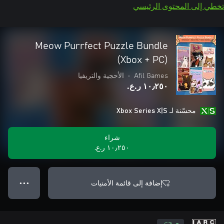
تخطي إلى المحتوى الرئيسي
Meow Purrfect Puzzle Bundle
(Xbox + PC)
Afil Games
•
الأحجية والتريفيا
١٠٫٢٥٠ ر.ع.‏
محسّنة لـ Xbox Series X|S
شراء
١٠٫٢٥٠ ر.ع.‏
إضافة إلى قائمة الأمنيات
● ● ●