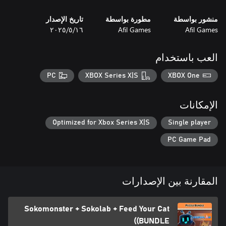
You’re a cat therapist. Help them overcome their troubles
منشور بواسطة
مطورة بواسطة
تاريخ الإصدار
Afil Games
Afil Games
١٦‏/٥‏/٢٠٢٥
Cook up delicious meals for feline customers in fast, creative
العب باستخدام
pixel-art stages.
PC
XBOX Series X|S
XBOX One
الإمكانات
Optimized for Xbox Series X|S
Single player
PC Game Pad
المقارنة بين الإصدارات
Sokomonster + Sokolab + Feed Your Cat
(BUNDLE)