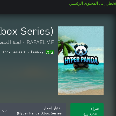
تخطي إلى المحتوى الرئيسي
box Series)
RAFAEL V.F
•
لعبة المنص
محسّنة لـ Xbox Series X|S
اختيار إصدار
شراء
Hyper Panda (Xbox Series)
١٫٩٥٠ ر.ع.‏