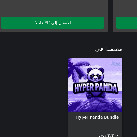
الانتقال إلى "الألعاب"
مضمنة في
Hyper Panda Bundle
٣٫٣٠٠ ر.ع.‏