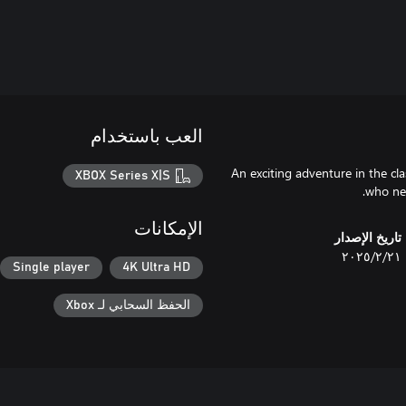
العب باستخدام
An exciting adventure in the cl
XBOX Series X|S
who nee
الإمكانات
تاريخ الإصدار
٢١‏/٢‏/٢٠٢٥
Single player
4K Ultra HD
الحفظ السحابي لـ Xbox