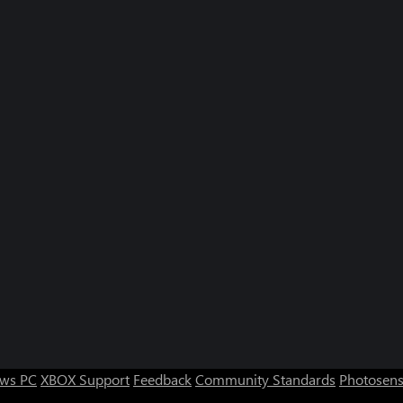
ws PC
XBOX Support
Feedback
Community Standards
Photosens