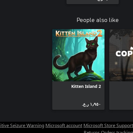
People also like
Kitten Island 2
١٫٩٥٠ ر.ع.‏
itive Seizure Warning
Microsoft account
Microsoft Store Support
Returns
Orders tracking