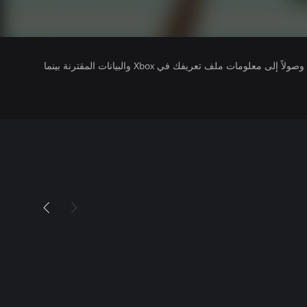
يتلقى ناشرو الألعاب التي تقوم بتشغيلها وصولاً إلى معلومات ملف تعريفك في Xbox والبيانات المقترنة بينما