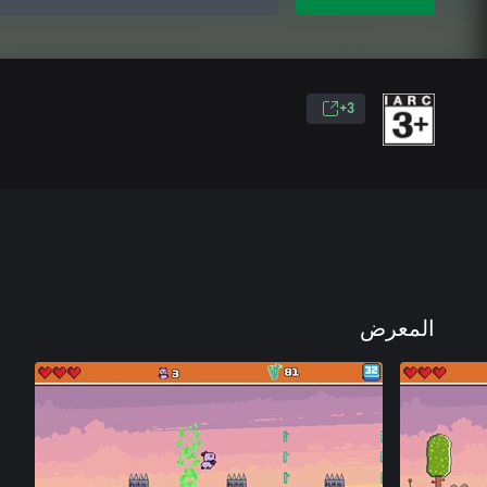
3+
المعرض