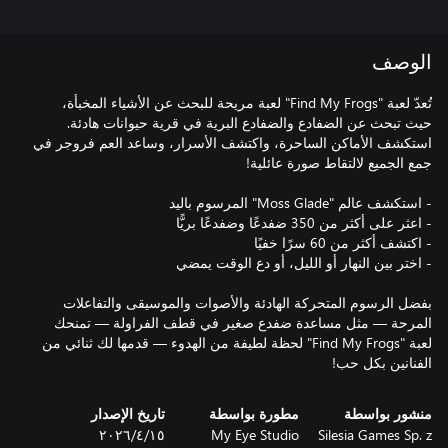
الوصف
تُعدّ لعبة "Find My Frogs" لعبة مريحة للبحث عن الأشياء المخبأة،
حيث تبحث عن الضفادع والضفادع البرية في قرية حيوانات هادئة.
استكشف الأماكن الساحرة، واكتشف الأسرار، وساعد العم فروجر في
بفضل الرسوم المتحركة الهادئة والأصوات والموسيقى والتفاعلات
المرحة — مثل مساعدة ضفدع صغير في قطف الفراولة — تمنحك
لعبة "Find My Frogs" لحظة لطيفة من الهدوء — قدمها لك ثنائي من
الفنانين بكل حب!
منشور بواسطة
مطورة بواسطة
تاريخ الإصدار
Silesia Games Sp. z
My Eye Studio
١٥‏/٤‏/٢٠٢٦