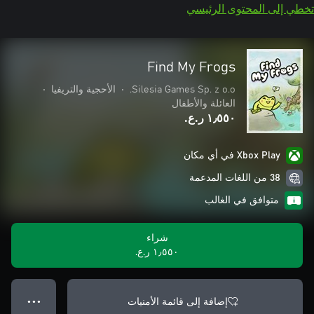
تخطي إلى المحتوى الرئيسي
Find My Frogs
Silesia Games Sp. z o.o.
•
الأحجية والتريفيا
•
العائلة والأطفال
١٫٥٥٠ ر.ع.‏
Xbox Play في أي مكان
38 من اللغات المدعمة
متوافق في الغالب
شراء
١٫٥٥٠ ر.ع.‏
إضافة إلى قائمة الأمنيات
● ● ●