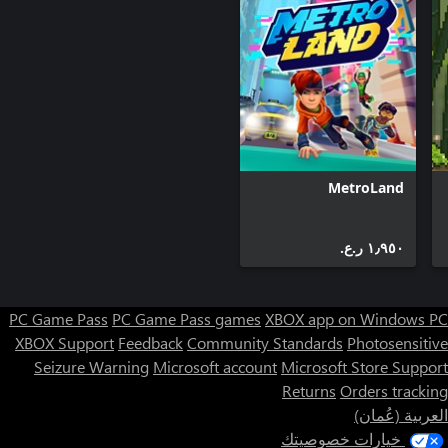
MetroLand
١٫٩٥٠ ر.ع.‏
PC Game Pass
PC Game Pass games
XBOX app on Windows PC
XBOX Support
Feedback
Community Standards
Photosensitive
Seizure Warning
Microsoft account
Microsoft Store Support
Returns
Orders tracking
العربية (عُمان)
خيارات خصوصيتك