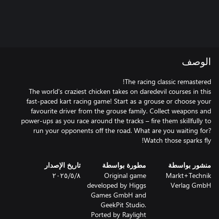
الوصف
The world's craziest chicken takes on daredevil courses in this
fast-paced kart racing game! Start as a grouse or choose your
favourite driver from the grouse family. Collect weapons and
power-ups as you race around the tracks – fire them skillfully to
run your opponents off the road. What are you waiting for?
Watch those sparks fly!
منشور بواسطة
مطورة بواسطة
تاريخ الإصدار
Markt+Technik
Original game
٨‏/٥‏/٢٠٢٥
developed by Higgs
Verlag GmbH
Games GmbH and
GeekPit Studio.
Ported by Raylight