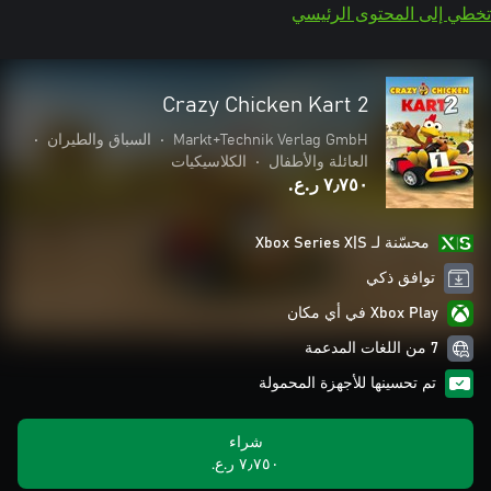
تخطي إلى المحتوى الرئيسي
Crazy Chicken Kart 2
Markt+Technik Verlag GmbH
•
السباق والطيران
•
العائلة والأطفال
•
الكلاسيكيات
٧٫٧٥٠ ر.ع.‏
محسّنة لـ Xbox Series X|S
توافق ذكي
Xbox Play في أي مكان
7 من اللغات المدعمة
تم تحسينها للأجهزة المحمولة
شراء
٧٫٧٥٠ ر.ع.‏