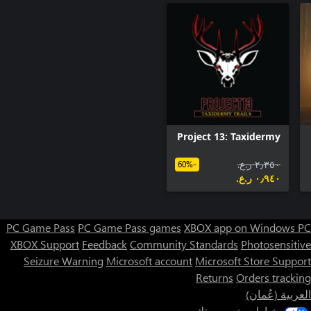
Project 13: Taxidermy
٢٫٣٥٠ ر.ع.‏
-60%
٠٫٩٤٠ ر.ع.‏
PC Game Pass
PC Game Pass games
XBOX app on Windows PC
XBOX Support
Feedback
Community Standards
Photosensitive
Seizure Warning
Microsoft account
Microsoft Store Support
Returns
Orders tracking
العربية (عُمان)
خيارات خصوصيتك