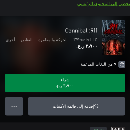
تخطي إلى المحتوى الرئيسي
911: Cannibal
17Studio LLC
•
الحركة والمغامرة
•
القناص
•
أخرى
٣٫٩٠٠ ر.ع.‏
9 من اللغات المدعمة
شراء
٣٫٩٠٠ ر.ع.‏
إضافة إلى قائمة الأمنيات
● ● ●