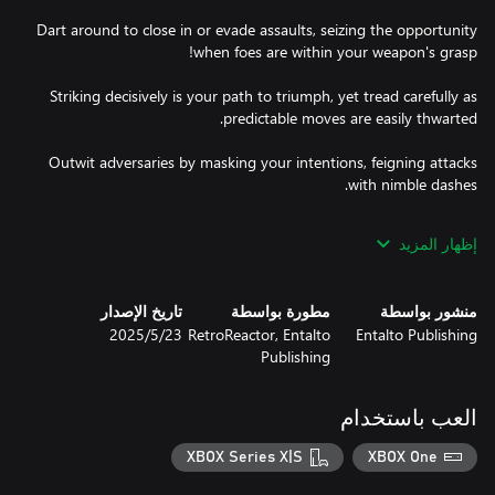
Dart around to close in or evade assaults, seizing the opportunity
Striking decisively is your path to triumph, yet tread carefully as
Outwit adversaries by masking your intentions, feigning attacks
And when victory is within sight, unleash devastating strikes to
إظهار المزيد
claim your honor!
منشور بواسطة
مطورة بواسطة
تاريخ الإصدار
Entalto Publishing
RetroReactor, Entalto
23‏/5‏/2025
Publishing
العب باستخدام
XBOX Series X|S
XBOX One