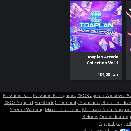
Toaplan Arcade
Collection Vol.1
د.م.‏ 484,00
PC Game Pass
PC Game Pass games
XBOX app on Windows PC
XBOX Support
Feedback
Community Standards
Photosensitive
Seizure Warning
Microsoft account
Microsoft Store Support
Returns
Orders tracking
العربية (المغرب)
خيارات خصوصيتك