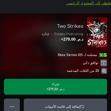
تخطي إلى المحتوى الرئيسي
Two Strikes
Entalto Publishing
•
قتالية
د.م.‏ 279,00+
محسّنة لـ Xbox Series X|S
توافق ذكي
20 من اللغات المدعمة
شراء
د.م.‏ 279,00+
إضافة إلى قائمة الأمنيات
● ● ●