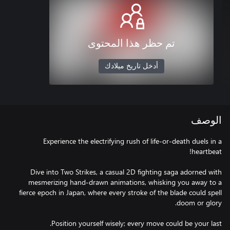
تم حظر هذا المحتوى
أدخل تاريخ ميلادك
الوصف
Experience the electrifying rush of life-or-death duels in a
Dive into Two Strikes, a casual 2D fighting saga adorned with
mesmerizing hand-drawn animations, whisking you away to a
fierce epoch in Japan, where every stroke of the blade could spell