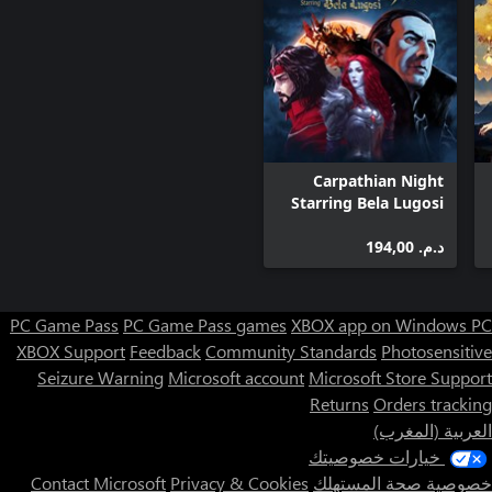
Carpathian Night
Starring Bela Lugosi
د.م.‏ 194,00
PC Game Pass
PC Game Pass games
XBOX app on Windows PC
XBOX Support
Feedback
Community Standards
Photosensitive
Seizure Warning
Microsoft account
Microsoft Store Support
Returns
Orders tracking
العربية (المغرب)
خيارات خصوصيتك
خصوصية صحة المستهلك
Privacy & Cookies
Contact Microsoft