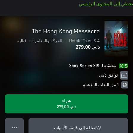
تخطي إلى المحتوى الرئيسي
The Hong Kong Massacre
Untold Tales S.A.
•
الحركة والمغامرة
•
قتالية
د.م.‏ 279,00
محسّنة لـ Xbox Series X|S
توافق ذكي
1 من اللغات المدعمة
شراء
د.م.‏ 279,00
إضافة إلى قائمة الأمنيات
● ● ●