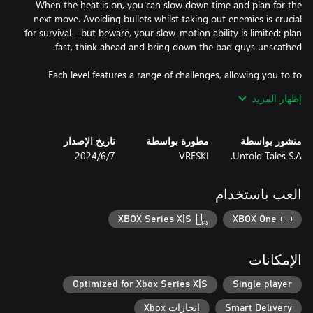
When the heat is on, you can slow down time and plan for the
next move. Avoiding bullets whilst taking out enemies is crucial
for survival - but beware, your slow-motion ability is limited: plan
Each level features a range of challenges, allowing you to to
unlock new weapons as you progress, trading bullets from
إظهار المزيد
restaurants to rooftops across a moody, crime-riddled city.
منشور بواسطة
مطورة بواسطة
تاريخ الإصدار
Untold Tales S.A.
VRESKI
7‏/6‏/2024
العب باستخدام
XBOX Series X|S
XBOX One
الإمكانات
Optimized for Xbox Series X|S
Single player
Smart Delivery
إنجازات Xbox