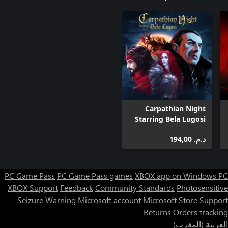
Carpathian Night
Starring Bela Lugosi
د.م.‏ 194,00
PC Game Pass
PC Game Pass games
XBOX app on Windows PC
XBOX Support
Feedback
Community Standards
Photosensitive
Seizure Warning
Microsoft account
Microsoft Store Support
Returns
Orders tracking
العربية (المغرب)