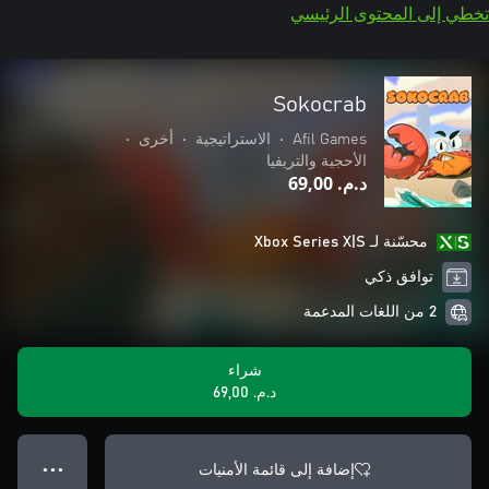
تخطي إلى المحتوى الرئيسي
Sokocrab
Afil Games
•
الاستراتيجية
•
أخرى
•
الأحجية والتريفيا
د.م.‏ 69,00
محسّنة لـ Xbox Series X|S
توافق ذكي
2 من اللغات المدعمة
شراء
د.م.‏ 69,00
إضافة إلى قائمة الأمنيات
● ● ●