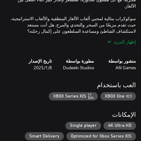
سوكوكراب مثالية لمحبي ألعاب الألغاز المنطقية والألعاب الاستراتيجية،
حيث تقدم مزيجًا من السحر والتحدي والمرح. هل أنت مستعد
إظهار المزيد
- لعبة بفن بيكسل وموضوع مرح
منشور بواسطة
مطورة بواسطة
تاريخ الإصدار
Afil Games
Dudeeki Studios
8‏/1‏/2025
العب باستخدام
XBOX Series X|S
XBOX One
الإمكانات
Single player
4K Ultra HD
Smart Delivery
Optimized for Xbox Series X|S