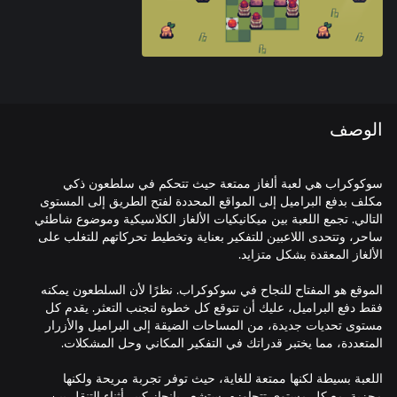
الوصف
سوكوكراب هي لعبة ألغاز ممتعة حيث تتحكم في سلطعون ذكي
مكلف بدفع البراميل إلى المواقع المحددة لفتح الطريق إلى المستوى
التالي. تجمع اللعبة بين ميكانيكيات الألغاز الكلاسيكية وموضوع شاطئي
ساحر، وتتحدى اللاعبين للتفكير بعناية وتخطيط تحركاتهم للتغلب على
الموقع هو المفتاح للنجاح في سوكوكراب. نظرًا لأن السلطعون يمكنه
فقط دفع البراميل، عليك أن تتوقع كل خطوة لتجنب التعثر. يقدم كل
مستوى تحديات جديدة، من المساحات الضيقة إلى البراميل والأزرار
اللعبة بسيطة لكنها ممتعة للغاية، حيث توفر تجربة مريحة ولكنها
مجزية. مع كل مستوى تتجاوزه، ستشعر بإنجاز كبير أثناء التنقل بين