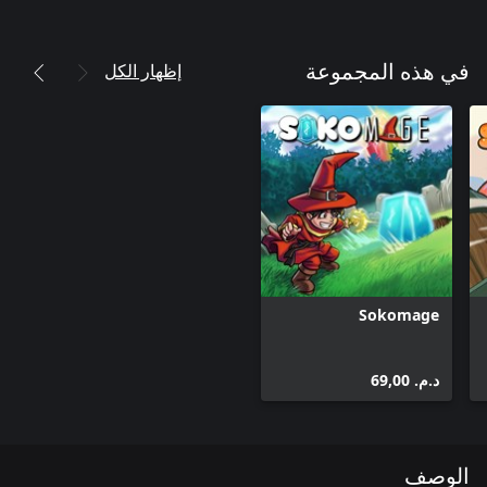
إظهار الكل
في هذه المجموعة
Sokomage
د.م.‏ 69,00
الوصف