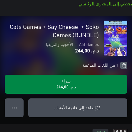
تخطي إلى المحتوى الرئيسي
Cats Games + Say Cheese! + Soko
Games (BUNDLE)
Afil Games
•
الأحجية والتريفيا
د.م.‏ 244,00
1 من اللغات المدعمة
شراء
د.م.‏ 244,00
إضافة إلى قائمة الأمنيات
● ● ●