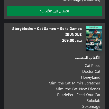
الانتقال إلى "الألعاب"
Storyblocks + Cat Games + Soko Games
(BUNDLE)
د.م.‏ 269,00
الألعاب المضمنة
Cat Pipes
Doctor Cat
HoneyLand
Mimi the Cat: Mimi's Scratcher
Mimi the Cat: New Friends
PuzzlePet - Feed Your Cat
Sokolab
Sokomage